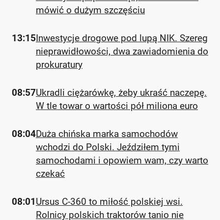
mówić o dużym szczęściu
13:15
Inwestycje drogowe pod lupą NIK. Szereg
nieprawidłowości, dwa zawiadomienia do
prokuratury
08:57
Ukradli ciężarówkę, żeby ukraść naczepę.
W tle towar o wartości pół miliona euro
08:04
Duża chińska marka samochodów
wchodzi do Polski. Jeździłem tymi
samochodami i opowiem wam, czy warto
czekać
08:01
Ursus C-360 to miłość polskiej wsi.
Rolnicy polskich traktorów tanio nie