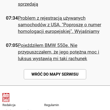
sprzedają
07:34
Problem z rejestracją używanych
samochodów z USA. "Poproszę o numer
homologacji europejskiej". Wyjaśniamy
07:05
Pojeździłem BMW 550e. Nie
przypuszczałem, że jego potężna moc i
luksus wystawią mi taki rachunek
WRÓĆ DO MAPY SERWISU
Redakcja
Regulamin