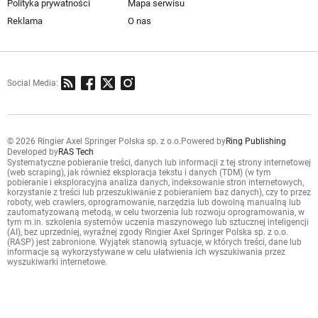
Polityka prywatności
Mapa serwisu
Reklama
O nas
Social Media:
© 2026 Ringier Axel Springer Polska sp. z o.o.
Powered by
Ring Publishing
Developed by
RAS Tech
Systematyczne pobieranie treści, danych lub informacji z tej strony internetowej
(web scraping), jak również eksploracja tekstu i danych (TDM) (w tym
pobieranie i eksploracyjna analiza danych, indeksowanie stron internetowych,
korzystanie z treści lub przeszukiwanie z pobieraniem baz danych), czy to przez
roboty, web crawlers, oprogramowanie, narzędzia lub dowolną manualną lub
zautomatyzowaną metodą, w celu tworzenia lub rozwoju oprogramowania, w
tym m.in. szkolenia systemów uczenia maszynowego lub sztucznej inteligencji
(AI), bez uprzedniej, wyraźnej zgody Ringier Axel Springer Polska sp. z o.o.
(RASP) jest zabronione. Wyjątek stanowią sytuacje, w których treści, dane lub
informacje są wykorzystywane w celu ułatwienia ich wyszukiwania przez
wyszukiwarki internetowe.