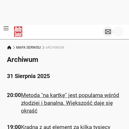
MAPA SERWISU
ARCHIWUM
Archiwum
31 Sierpnia 2025
20:00
Metoda "na kartkę" jest popularna wśród
złodziei i banalna. Większość daje się
okraść
19:00
Kradną z aut element za kilka tysięcy