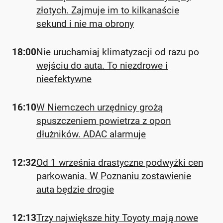
złotych. Zajmuje im to kilkanaście
sekund i nie ma obrony
18:00
Nie uruchamiaj klimatyzacji od razu po
wejściu do auta. To niezdrowe i
nieefektywne
16:10
W Niemczech urzędnicy grożą
spuszczeniem powietrza z opon
dłużników. ADAC alarmuje
12:32
Od 1 września drastyczne podwyżki cen
parkowania. W Poznaniu zostawienie
auta będzie drogie
12:13
Trzy największe hity Toyoty mają nowe