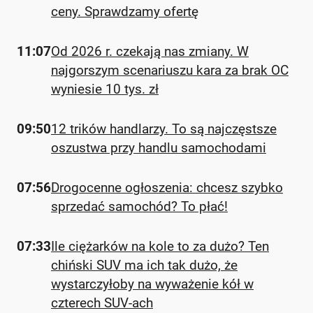
ceny. Sprawdzamy ofertę
11:07
Od 2026 r. czekają nas zmiany. W
najgorszym scenariuszu kara za brak OC
wyniesie 10 tys. zł
09:50
12 trików handlarzy. To są najczęstsze
oszustwa przy handlu samochodami
07:56
Drogocenne ogłoszenia: chcesz szybko
sprzedać samochód? To płać!
07:33
Ile ciężarków na kole to za dużo? Ten
chiński SUV ma ich tak dużo, że
wystarczyłoby na wyważenie kół w
czterech SUV-ach