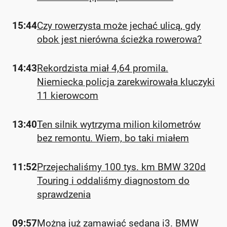
15:44
Czy rowerzysta może jechać ulicą, gdy
obok jest nierówna ścieżka rowerowa?
14:43
Rekordzista miał 4,64 promila.
Niemiecka policja zarekwirowała kluczyki
11 kierowcom
13:40
Ten silnik wytrzyma milion kilometrów
bez remontu. Wiem, bo taki miałem
11:52
Przejechaliśmy 100 tys. km BMW 320d
Touring i oddaliśmy diagnostom do
sprawdzenia
09:57
Można już zamawiać sedana i3. BMW