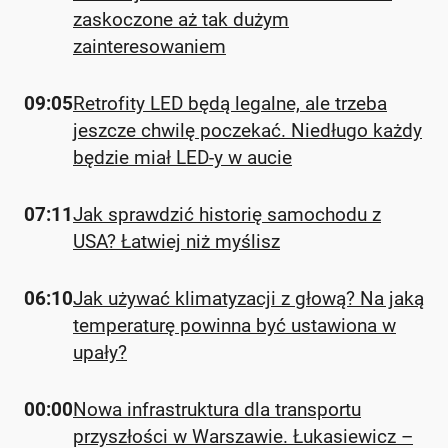
zaskoczone aż tak dużym
zainteresowaniem
09:05
Retrofity LED będą legalne, ale trzeba
jeszcze chwilę poczekać. Niedługo każdy
będzie miał LED-y w aucie
07:11
Jak sprawdzić historię samochodu z
USA? Łatwiej niż myślisz
06:10
Jak używać klimatyzacji z głową? Na jaką
temperaturę powinna być ustawiona w
upały?
00:00
Nowa infrastruktura dla transportu
przyszłości w Warszawie. Łukasiewicz –