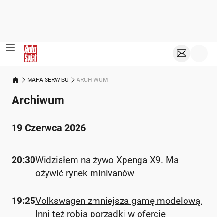
MAPA SERWISU
ARCHIWUM
Archiwum
19 Czerwca 2026
20:30
Widziałem na żywo Xpenga X9. Ma
ożywić rynek minivanów
19:25
Volkswagen zmniejsza gamę modelową.
Inni też robią porządki w ofercie