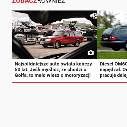
ZOBACZ
RÓWNIEŻ
Najsolidniejsze auto świata kończy
Diesel OM606
50 lat. Jeśli myślisz, że chodzi o
napędzał. O
Golfa, to mało wiesz o motoryzacji
pracuje dale