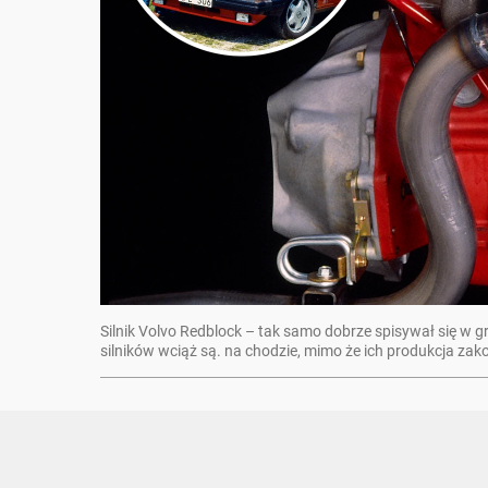
Silnik Volvo Redblock – tak samo dobrze spisywał się w 
silników wciąż są. na chodzie, mimo że ich produkcja zak