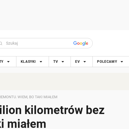
TY
KLASYKI
TV
EV
POLECAMY
EMONTU. WIEM, BO TAKI MIAŁEM
ilion kilometrów bez
ki miałem