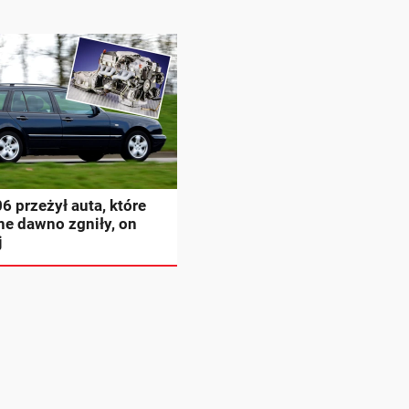
 przeżył auta, które
ne dawno zgniły, on
j