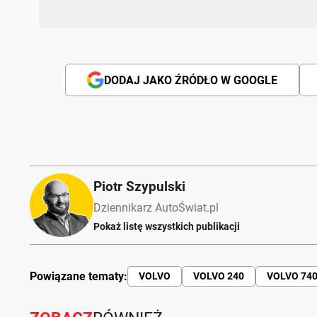
DODAJ JAKO ŹRÓDŁO W GOOGLE
Piotr Szypulski
Dziennikarz AutoŚwiat.pl
Pokaż listę wszystkich publikacji
Powiązane tematy:
VOLVO
VOLVO 240
VOLVO 74