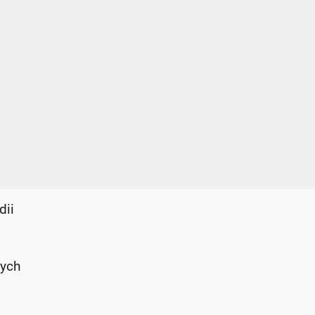
dii
wych