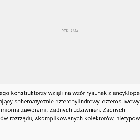
jego konstruktorzy wzięli na wzór rysunek z encyklope
iający schematycznie czterocylindrowy, czterosuwowy
ośmioma zaworami. Żadnych udziwnień. Żadnych
dów rozrządu, skomplikowanych kolektorów, nietypo