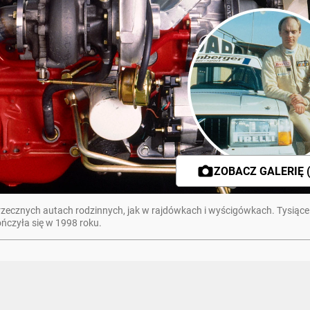
ZOBACZ GALERIĘ (
grzecznych autach rodzinnych, jak w rajdówkach i wyścigówkach. Tysiące
ończyła się w 1998 roku.