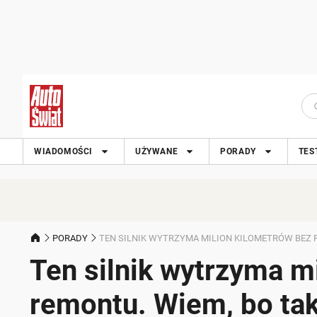
WIADOMOŚCI
UŻYWANE
PORADY
TES
PORADY
TEN SILNIK WYTRZYMA MILION KILOMETRÓW BEZ R
Ten silnik wytrzyma m
remontu. Wiem, bo ta