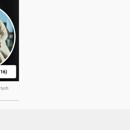
16)
 tych