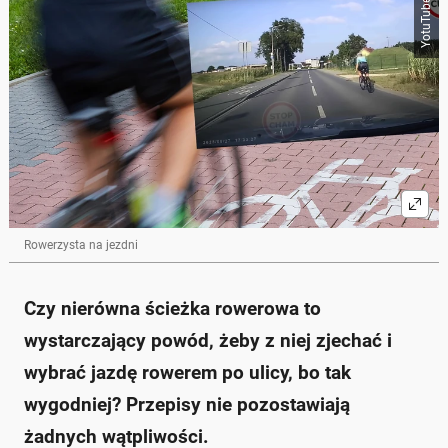
YotuTube
Skrót przygotowany przez Onet Czat z AI, może zawierać błędy.
Rowerzysta ma obowiązek korzystać z drogi dla
rowerów, jeśli jest ona dostępna, a jazda po jezdni
jest zabroniona.
Stan drogi rowerowej może być uznany za
uzasadnienie jazdy po jezdni tylko w wyjątkowych
sytuacjach, np. gdy droga jest nieodśnieżona lub ma
niebezpieczne przeszkody.
Przepisy nie przewidują wyjątków dla rowerów
sportowych, a zdrowy rozsądek sugeruje wybór tras
o mniejszym ruchu.
W przypadku wypadków, obecność drogi dla
rowerów nie przesądza o winie rowerzysty.
Rowerzysta na jezdni
Trąbienie na rowerzystów w celu wyrażenia
dezaprobaty jest wykroczeniem.
Czy nierówna ścieżka rowerowa to
Zapytaj o więcej Onet Czat z AI
wystarczający powód, żeby z niej zjechać i
wybrać jazdę rowerem po ulicy, bo tak
wygodniej? Przepisy nie pozostawiają
żadnych wątpliwości.