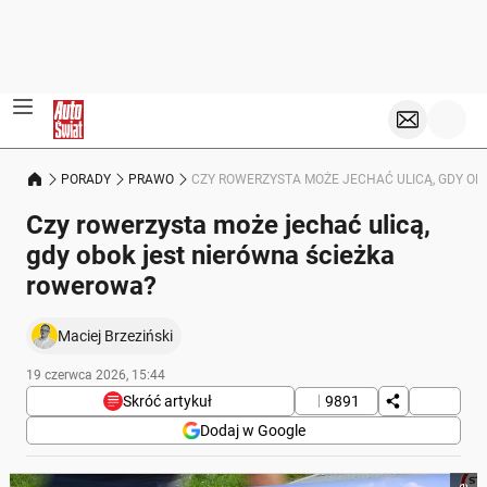
PORADY
PRAWO
CZY ROWERZYSTA MOŻE JECHAĆ ULICĄ, GDY O
Czy rowerzysta może jechać ulicą,
gdy obok jest nierówna ścieżka
rowerowa?
Maciej Brzeziński
19 czerwca 2026, 15:44
Skróć artykuł
9891
Dodaj w Google
Poniżej streszczenie artykułu: