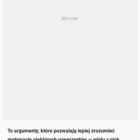
To argumenty, które pozwalają lepiej zrozumieć
motywację niektórych rowerzystów — wielu z nich