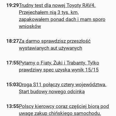
19:29
Trudny test dla nowej Toyoty RAV4.
Przejechałem nią 3 tys. km,
zapakowałem ponad dach i mam sporo
wniosków
18:27
Za darmo sprawdzisz przeszłość
wystawianych aut używanych
17:55
Pytamy o Fiaty, Żuki i Trabanty. Tylko
prawdziwy spec uzyska wynik 15/15
15:03
Droga S11 połączy cztery województwa.
Start budowy nowego odcinka
13:55
Polscy kierowcy coraz częściej biorą pod
uwagę zakup chińskiego samochodu.