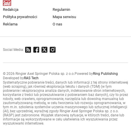
Redakcja
Regulamin
Polityka prywatności
Mapa serwisu
Reklama
O nas
Social Media:
© 2026 Ringier Axel Springer Polska sp. z o.o.
Powered by
Ring Publishing
Developed by
RAS Tech
Systematyczne pobieranie treści, danych lub informacji z tej strony internetowej
(web scraping), jak również eksploracja tekstu i danych (TDM) (w tym
pobieranie i eksploracyjna analiza danych, indeksowanie stron internetowych,
korzystanie z treści lub przeszukiwanie z pobieraniem baz danych), czy to przez
roboty, web crawlers, oprogramowanie, narzędzia lub dowolną manualną lub
zautomatyzowaną metodą, w celu tworzenia lub rozwoju oprogramowania, w
tym m.in. szkolenia systemów uczenia maszynowego lub sztucznej inteligencji
(AI), bez uprzedniej, wyraźnej zgody Ringier Axel Springer Polska sp. z o.o.
(RASP) jest zabronione. Wyjątek stanowią sytuacje, w których treści, dane lub
informacje są wykorzystywane w celu ułatwienia ich wyszukiwania przez
wyszukiwarki internetowe.