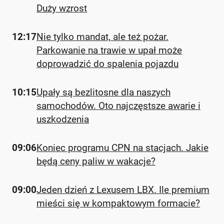
Duży wzrost
12:17
Nie tylko mandat, ale też pożar.
Parkowanie na trawie w upał może
doprowadzić do spalenia pojazdu
10:15
Upały są bezlitosne dla naszych
samochodów. Oto najczęstsze awarie i
uszkodzenia
09:06
Koniec programu CPN na stacjach. Jakie
będą ceny paliw w wakacje?
09:00
Jeden dzień z Lexusem LBX. Ile premium
mieści się w kompaktowym formacie?