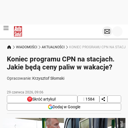
WIADOMOŚCI
AKTUALNOŚCI
KONIEC PROGRAMU CPN NA STACJA
Koniec programu CPN na stacjach.
Jakie będą ceny paliw w wakacje?
Opracowanie:
Krzysztof Słomski
29 czerwca 2026, 09:06
Skróć artykuł
1584
Dodaj w Google
Poniżej streszczenie artykułu:
Skrót przygotowany przez Onet Czat z AI, może zawierać błędy.