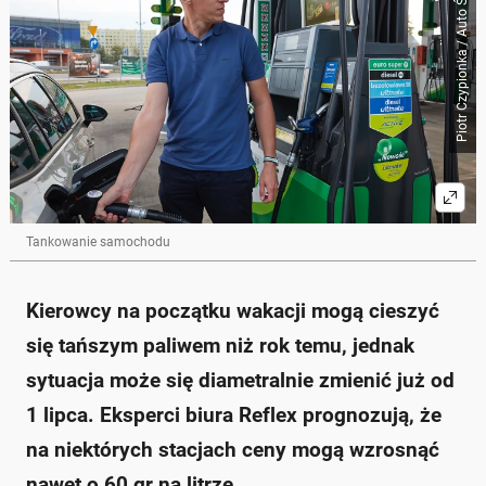
Piotr Czypionka / Auto Świat
Na początku wakacji ceny paliw są niższe niż w roku
poprzednim, ale od 1 lipca mogą wzrosnąć o 40-60
groszy na litrze.
Zakończenie programu "Ceny Paliwa Niżej" oraz
powrót 23% VAT na paliwa może wpłynąć na ceny.
Aktualne średnie ceny paliw to: benzyna 95 - 5,91 zł/l,
benzyna 98 - 6,62 zł/l, olej napędowy - 6,05 zł/l,
autogaz - 3,38 zł/l.
Po 1 lipca prognozy wskazują na ceny: benzyna 95 -
6,50 zł/l, benzyna 98 - 7,35 zł/l, diesel - 6,70 zł/l.
Promocje wakacyjne mogą zniwelować część
Tankowanie samochodu
wzrostów cen.
Zapytaj o więcej Onet Czat z AI
Kierowcy na początku wakacji mogą cieszyć
się tańszym paliwem niż rok temu, jednak
sytuacja może się diametralnie zmienić już od
1 lipca. Eksperci biura Reflex prognozują, że
na niektórych stacjach ceny mogą wzrosnąć
nawet o 60 gr na litrze.