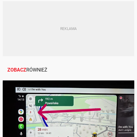
POLSKI RYNEK
TANKOWANIE
STACJA PALIW
ZOBACZ
RÓWNIEŻ