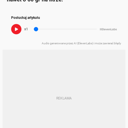
Posłuchaj artykułu
x1
Audio generowane przez AI (ElevenLabs) i może zawierać błędy