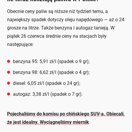
Obecnie ceny paliw są niższe niż tydzień temu, a
największy spadek dotyczy oleju napędowego — aż o 24
grosze na litrze. Także benzyna i autogaz tanieją. W
piątek 26 czerwca średnie ceny na stacjach były
następujące:
benzyna 95: 5,91 zł/l (spadek o 9 gr);
benzyna 98: 6,62 zł/l (spadek o 4 gr);
diesel: 6,05 zł/l (spadek o 24 gr);
autogaz: 3,38 zł/l (spadek o 7 gr).
Pojechaliśmy do komisu po chińskiego SUV-a. Obiecali,
że jest idealny. Wyciągnęliśmy miernik