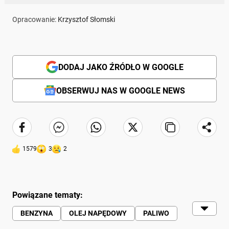
Opracowanie:
Krzysztof Słomski
DODAJ JAKO ŹRÓDŁO W GOOGLE
OBSERWUJ NAS W GOOGLE NEWS
1579
3
2
Powiązane tematy:
BENZYNA
OLEJ NAPĘDOWY
PALIWO
CENY PALIW
KIEROWCY