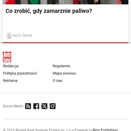
Co zrobić, gdy zamarznie paliwo?
Auto Świat
Redakcja
Regulamin
Polityka prywatności
Mapa serwisu
Reklama
O nas
Social Media:
© 2026 Ringier Axel Springer Polska sp. z o.o.
Powered by
Ring Publishing