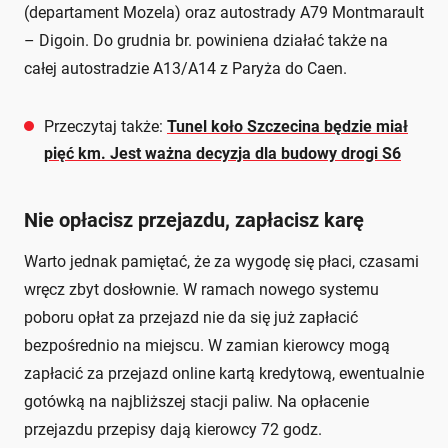
(departament Mozela) oraz autostrady A79 Montmarault
– Digoin. Do grudnia br. powiniena działać także na
całej autostradzie A13/A14 z Paryża do Caen.
Przeczytaj także:
Tunel koło Szczecina będzie miał
pięć km. Jest ważna decyzja dla budowy drogi S6
Nie opłacisz przejazdu, zapłacisz karę
Warto jednak pamiętać, że za wygodę się płaci, czasami
wręcz zbyt dosłownie. W ramach nowego systemu
poboru opłat za przejazd nie da się już zapłacić
bezpośrednio na miejscu. W zamian kierowcy mogą
zapłacić za przejazd online kartą kredytową, ewentualnie
gotówką na najbliższej stacji paliw. Na opłacenie
przejazdu przepisy dają kierowcy 72 godz.