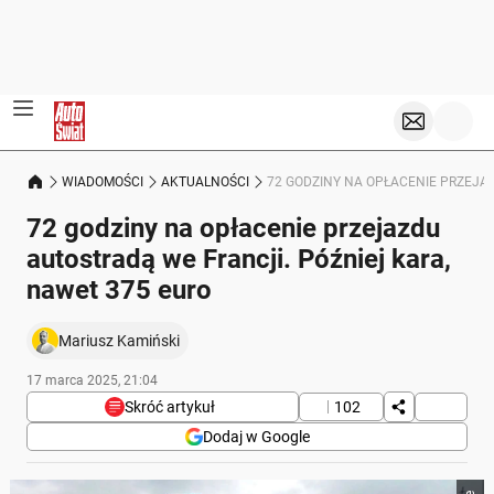
WIADOMOŚCI
AKTUALNOŚCI
72 GODZINY NA OPŁACENIE PRZEJA
72 godziny na opłacenie przejazdu
autostradą we Francji. Później kara,
nawet 375 euro
Mariusz Kamiński
17 marca 2025, 21:04
Skróć artykuł
102
Dodaj w Google
Poniżej streszczenie artykułu: