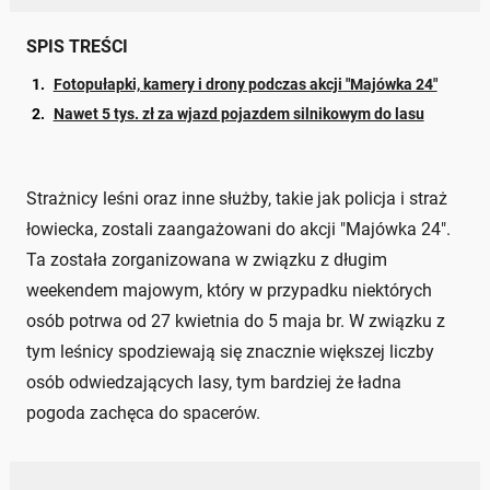
SPIS TREŚCI
Fotopułapki, kamery i drony podczas akcji "Majówka 24"
Nawet 5 tys. zł za wjazd pojazdem silnikowym do lasu
Strażnicy leśni oraz inne służby, takie jak policja i straż
łowiecka, zostali zaangażowani do akcji "Majówka 24".
Ta została zorganizowana w związku z długim
weekendem majowym, który w przypadku niektórych
osób potrwa od 27 kwietnia do 5 maja br. W związku z
tym leśnicy spodziewają się znacznie większej liczby
osób odwiedzających lasy, tym bardziej że ładna
pogoda zachęca do spacerów.