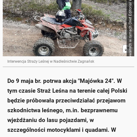
Źródło zbiorcze dla obrazków importowanych w ramach Onet Editorial Workflow
Interwencja Straży Leśnej w Nadleśnictwie Zagnańsk
Do 9 maja br. potrwa akcja "Majówka 24". W
tym czasie Straż Leśna na terenie całej Polski
będzie próbowała przeciwdziałać przejawom
szkodnictwa leśnego, m.in. bezprawnemu
wjeżdżaniu do lasu pojazdami, w
szczególności motocyklami i quadami. W