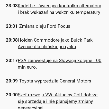
23:03
Kadett e - świecąca kontrolka alternatora
i brak wskazań na wskżniku temperatury
23:01
Zmiana oleju Ford Focus
20:38
Holden Commodore jako Buick Park
Avenue dla chińskiego rynku
20:17
PSA zainwestuje na Słowacji kolejne 100
mln euro.
20:09
Toyota wyprzedziła General Motors
20:00
Szef rozwoju VW: Aktualny Golf dobrze
się sprzedaje i nie planujemy zmiany
generacyjnej