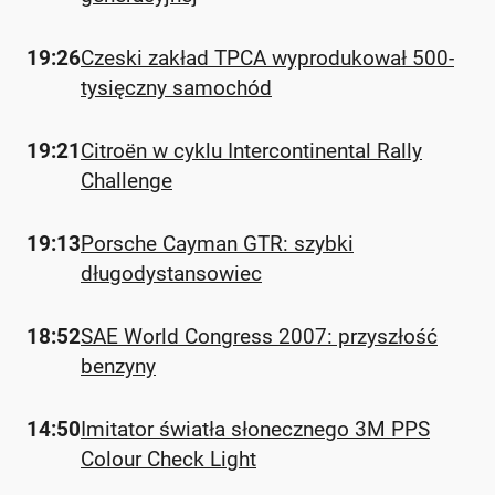
19:26
Czeski zakład TPCA wyprodukował 500-
tysięczny samochód
19:21
Citroën w cyklu Intercontinental Rally
Challenge
19:13
Porsche Cayman GTR: szybki
długodystansowiec
18:52
SAE World Congress 2007: przyszłość
benzyny
14:50
Imitator światła słonecznego 3M PPS
Colour Check Light