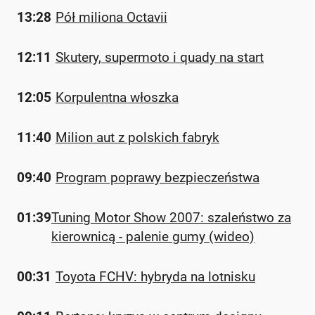
13:28
Pół miliona Octavii
12:11
Skutery, supermoto i quady na start
12:05
Korpulentna włoszka
11:40
Milion aut z polskich fabryk
09:40
Program poprawy bezpieczeństwa
01:39
Tuning Motor Show 2007: szaleństwo za
kierownicą - palenie gumy (wideo)
00:31
Toyota FCHV: hybryda na lotnisku