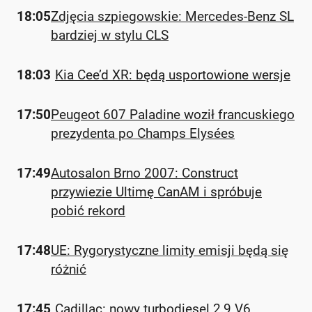
18:05
Zdjęcia szpiegowskie: Mercedes-Benz SL
bardziej w stylu CLS
18:03
Kia Cee’d XR: będą usportowione wersje
17:50
Peugeot 607 Paladine woził francuskiego
prezydenta po Champs Elysées
17:49
Autosalon Brno 2007: Construct
przywiezie Ultimę CanAM i spróbuje
pobić rekord
17:48
UE: Rygorystyczne limity emisji będą się
różnić
17:45
Cadillac: nowy turbodiesel 2,9 V6