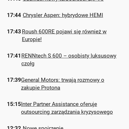
17:44
Chrysler Aspen: hybrydowe HEMI
17:43
Roush 600RE pojawi się również w
Europie!
17:41
RENNtech S 600 – osobisty luksusowy
czołg
17:39
General Motors: trwają rozmowy o
zakupie Protona
15:15
Inter Partner Assistance oferuje
outsourcing zarządzania kryzysowego
12:32
Nowe spojrzenie