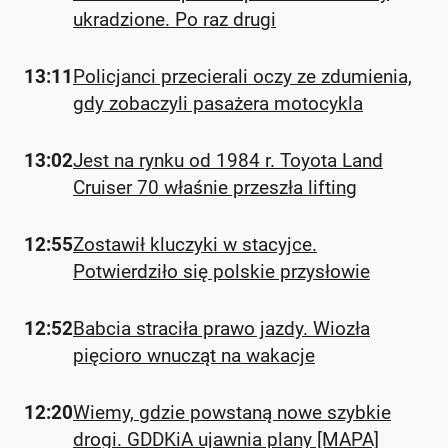
ukradzione. Po raz drugi
13:11
Policjanci przecierali oczy ze zdumienia,
gdy zobaczyli pasażera motocykla
13:02
Jest na rynku od 1984 r. Toyota Land
Cruiser 70 właśnie przeszła lifting
12:55
Zostawił kluczyki w stacyjce.
Potwierdziło się polskie przysłowie
12:52
Babcia straciła prawo jazdy. Wiozła
pięcioro wnucząt na wakacje
12:20
Wiemy, gdzie powstaną nowe szybkie
drogi. GDDKiA ujawnia plany [MAPA]