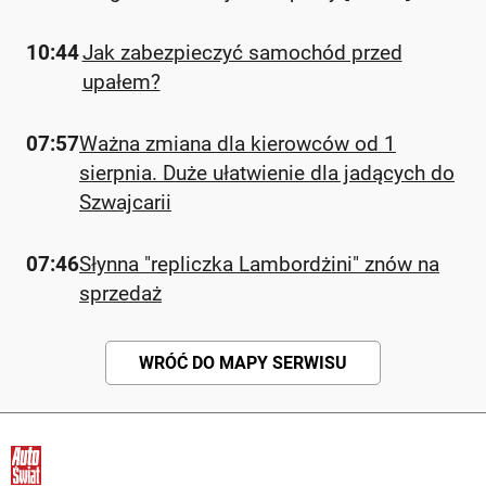
10:44
Jak zabezpieczyć samochód przed
upałem?
07:57
Ważna zmiana dla kierowców od 1
sierpnia. Duże ułatwienie dla jadących do
Szwajcarii
07:46
Słynna "repliczka Lambordżini" znów na
sprzedaż
WRÓĆ DO MAPY SERWISU