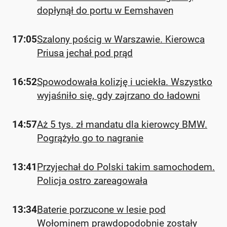
dopłynął do portu w Eemshaven
17:05
Szalony pościg w Warszawie. Kierowca
Priusa jechał pod prąd
16:52
Spowodowała kolizję i uciekła. Wszystko
wyjaśniło się, gdy zajrzano do ładowni
14:57
Aż 5 tys. zł mandatu dla kierowcy BMW.
Pogrążyło go to nagranie
13:41
Przyjechał do Polski takim samochodem.
Policja ostro zareagowała
13:34
Baterie porzucone w lesie pod
Wołominem prawdopodobnie zostały