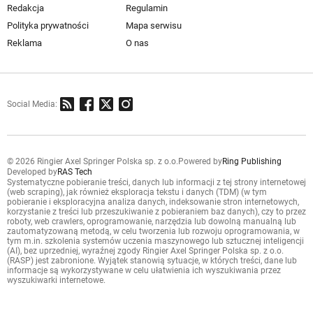
Redakcja
Regulamin
Polityka prywatności
Mapa serwisu
Reklama
O nas
Social Media:
© 2026 Ringier Axel Springer Polska sp. z o.o.
Powered by
Ring Publishing
Developed by
RAS Tech
Systematyczne pobieranie treści, danych lub informacji z tej strony internetowej
(web scraping), jak również eksploracja tekstu i danych (TDM) (w tym
pobieranie i eksploracyjna analiza danych, indeksowanie stron internetowych,
korzystanie z treści lub przeszukiwanie z pobieraniem baz danych), czy to przez
roboty, web crawlers, oprogramowanie, narzędzia lub dowolną manualną lub
zautomatyzowaną metodą, w celu tworzenia lub rozwoju oprogramowania, w
tym m.in. szkolenia systemów uczenia maszynowego lub sztucznej inteligencji
(AI), bez uprzedniej, wyraźnej zgody Ringier Axel Springer Polska sp. z o.o.
(RASP) jest zabronione. Wyjątek stanowią sytuacje, w których treści, dane lub
informacje są wykorzystywane w celu ułatwienia ich wyszukiwania przez
wyszukiwarki internetowe.