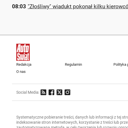
08:03
"Złośliwy" wiadukt pokonał kilku kierowcó
Redakcja
Regulamin
Polityka
O nas
Social Media:
Systematyczne pobieranie treści, danych lub informacji z tej st
indeksowanie stron internetowych, korzystanie z treści lub pr
zautomatyzowaną metodą, w celu tworzenia lub rozwoju oprogra