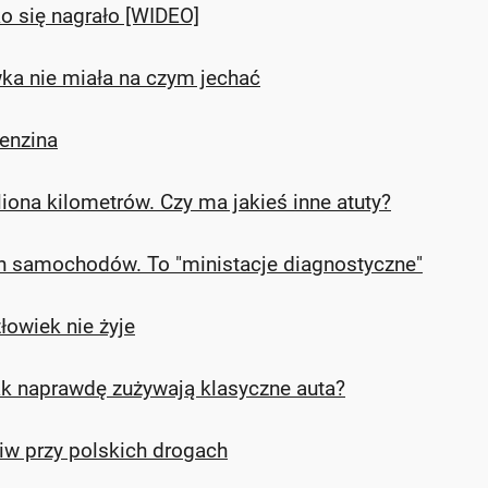
 się nagrało [WIDEO]
wka nie miała na czym jechać
enzina
iona kilometrów. Czy ma jakieś inne atuty?
ch samochodów. To "ministacje diagnostyczne"
owiek nie żyje
ak naprawdę zużywają klasyczne auta?
iw przy polskich drogach