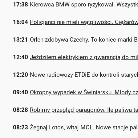
17:38
Kierowca BMW sporo ryzykował. Wszystko
16:04
Policjanci nie mieli wątpliwości. Ciężaró
13:21
Orlen zdobywa Czechy. To koniec marki B
12:40
Jeździłem elektrykiem z gwarancją do mil
12:20
Nowe radiowozy ETDiE do kontroli stary
09:40
Okropny wypadek w Świniarsku. Młody czł
08:28
Robimy przegląd paragonów. Ile paliwa t
08:23
Żegnaj Lotos, witaj MOL. Nowe stacje pal