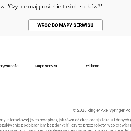
w. "Czy nie mają u siebie takich znaków?"
WRÓĆ DO MAPY SERWISU
 prywatności
Mapa serwisu
Reklama
© 2026 Ringier Axel Springer Pol
rony internetowej (web scraping), jak również eksploracja tekstu i danych
zeszukiwanie z pobieraniem baz danych), czy to przez roboty, web crawl
mowania, w tym m.in. szkolenia systemów uczenia maszynowego lub sztu