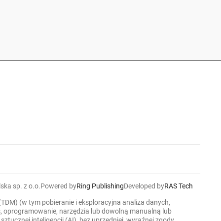
ska sp. z o.o.
Powered by
Ring Publishing
Developed by
RAS Tech
 (TDM) (w tym pobieranie i eksploracyjna analiza danych,
ers, oprogramowanie, narzędzia lub dowolną manualną lub
cznej inteligencji (AI), bez uprzedniej, wyraźnej zgody