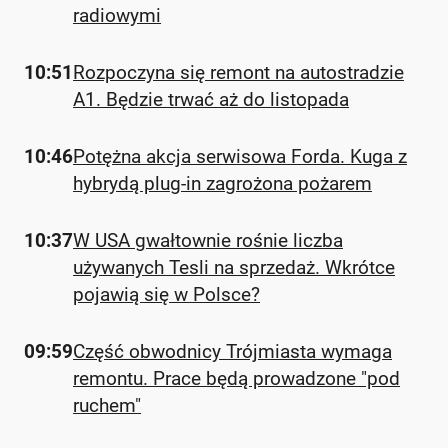
radiowymi
10:51
Rozpoczyna się remont na autostradzie
A1. Będzie trwać aż do listopada
10:46
Potężna akcja serwisowa Forda. Kuga z
hybrydą plug-in zagrożona pożarem
10:37
W USA gwałtownie rośnie liczba
używanych Tesli na sprzedaż. Wkrótce
pojawią się w Polsce?
09:59
Część obwodnicy Trójmiasta wymaga
remontu. Prace będą prowadzone "pod
ruchem"