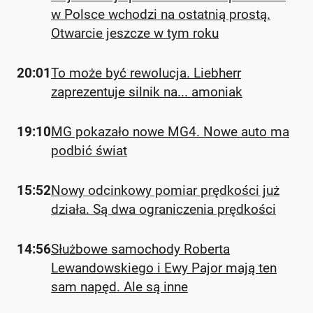
w Polsce wchodzi na ostatnią prostą.
Otwarcie jeszcze w tym roku
20:01
To może być rewolucja. Liebherr
zaprezentuje silnik na... amoniak
19:10
MG pokazało nowe MG4. Nowe auto ma
podbić świat
15:52
Nowy odcinkowy pomiar prędkości już
działa. Są dwa ograniczenia prędkości
14:56
Służbowe samochody Roberta
Lewandowskiego i Ewy Pajor mają ten
sam napęd. Ale są inne