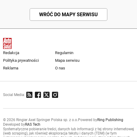
WRÓĆ DO MAPY SERWISU
Redakcja
Regulamin
Polityka prywatności
Mapa serwisu
Reklama
O nas
Social Media:
© 2026 Ringier Axel Springer Polska sp. z o.o.
Powered by
Ring Publishing
Developed by
RAS Tech
Systematyczne pobieranie treści, danych lub informacji z tej strony internetowej
(web scraping), jak również eksploracja tekstu i danych (TDM) (w tym