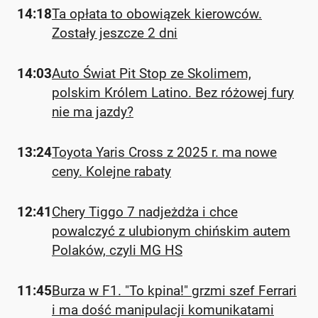
14:18
Ta opłata to obowiązek kierowców.
Zostały jeszcze 2 dni
14:03
Auto Świat Pit Stop ze Skolimem,
polskim Królem Latino. Bez różowej fury
nie ma jazdy?
13:24
Toyota Yaris Cross z 2025 r. ma nowe
ceny. Kolejne rabaty
12:41
Chery Tiggo 7 nadjeżdża i chce
powalczyć z ulubionym chińskim autem
Polaków, czyli MG HS
11:45
Burza w F1. "To kpina!" grzmi szef Ferrari
i ma dość manipulacji komunikatami