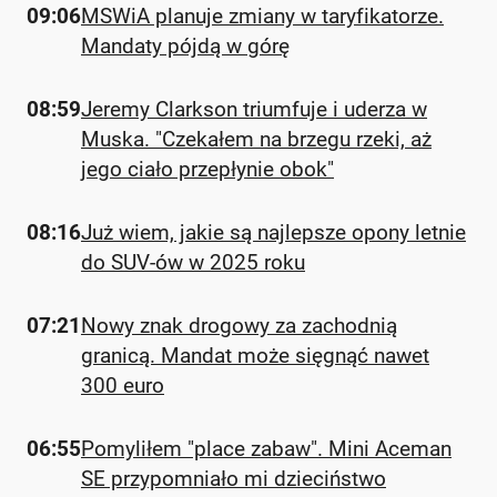
09:06
MSWiA planuje zmiany w taryfikatorze.
Mandaty pójdą w górę
08:59
Jeremy Clarkson triumfuje i uderza w
Muska. "Czekałem na brzegu rzeki, aż
jego ciało przepłynie obok"
08:16
Już wiem, jakie są najlepsze opony letnie
do SUV-ów w 2025 roku
07:21
Nowy znak drogowy za zachodnią
granicą. Mandat może sięgnąć nawet
300 euro
06:55
Pomyliłem "place zabaw". Mini Aceman
SE przypomniało mi dzieciństwo