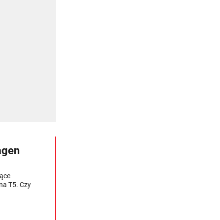
agen
iące
na T5. Czy