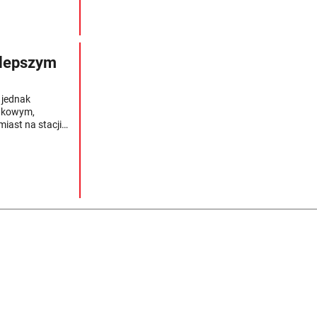
e lepszym
 jednak
unkowym,
miast na stacji
 nad czym