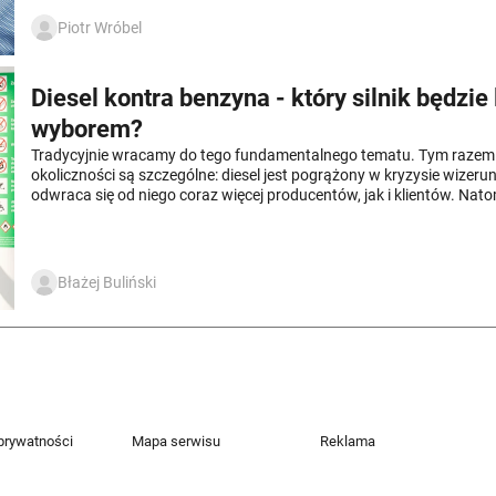
Piotr Wróbel
Diesel kontra benzyna - który silnik będzi
wyborem?
Tradycyjnie wracamy do tego fundamentalnego tematu. Tym razem
okoliczności są szczególne: diesel jest pogrążony w kryzysie wizer
odwraca się od niego coraz więcej producentów, jak i klientów. Nato
olej napędowy kosztuje więcej niż benzyna. Czy zatem w ogóle jest
dywagować? Porównaliśmy 7 par aut
Błażej Buliński
 prywatności
Mapa serwisu
Reklama