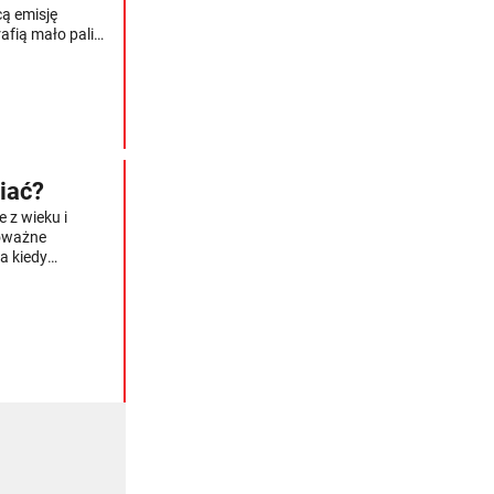
cą emisję
afią mało palić.
mplikowaną
sz pamiętać, by
diesla nigdy
iać?
 z wieku i
poważne
a kiedy
dnak kierowcy