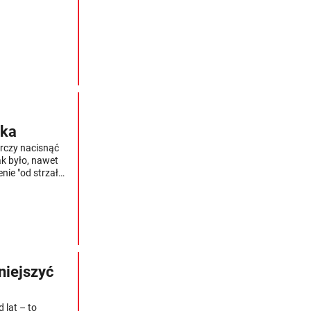
de wszystkim
ika
rczy nacisnąć
ak było, nawet
enie "od strzału"
niejszyć
 lat – to