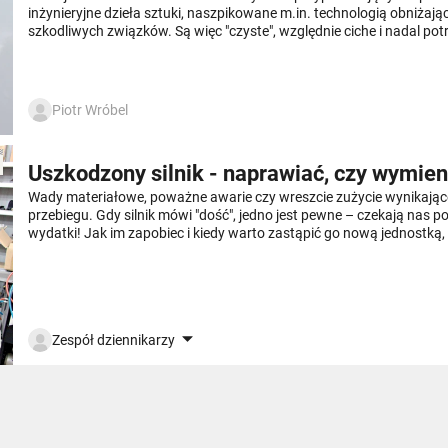
inżynieryjne dzieła sztuki, naszpikowane m.in. technologią obniżają
szkodliwych związków. Są więc "czyste", względnie ciche i nadal potr
Druga strona medalu jest taka, że ze względu właśnie na ową sko
budowę silnik Diesla jest wymagający – oto kwestie, o których musi
nie dołączyć do coraz liczniejszego chóru osób powtarzających, że "
więcej!"
Piotr Wróbel
Uszkodzony silnik - naprawiać, czy wymien
Wady materiałowe, poważne awarie czy wreszcie zużycie wynikające
przebiegu. Gdy silnik mówi "dość", jedno jest pewne – czekają nas 
wydatki! Jak im zapobiec i kiedy warto zastąpić go nową jednostką, 
naprawiać? Odpowiedź rzadko jest jednoznaczna, coraz częściej je
rezygnują z naprawy, gdyż ta… przekracza wartość samochodu.
Zespół dziennikarzy