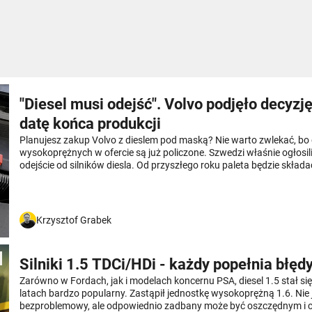
"Diesel musi odejść". Volvo podjęło decyzję
datę końca produkcji
Planujesz zakup Volvo z dieslem pod maską? Nie warto zwlekać, bo 
wysokoprężnych w ofercie są już policzone. Szwedzi właśnie ogłosili
odejście od silników diesla. Od przyszłego roku paleta będzie składa
z benzyniaków, hybryd i elektryków.
Krzysztof Grabek
Silniki 1.5 TDCi/HDi - każdy popełnia błędy.
Zarówno w Fordach, jak i modelach koncernu PSA, diesel 1.5 stał si
latach bardzo popularny. Zastąpił jednostkę wysokoprężną 1.6. Nie 
bezproblemowy, ale odpowiednio zadbany może być oszczędnym i