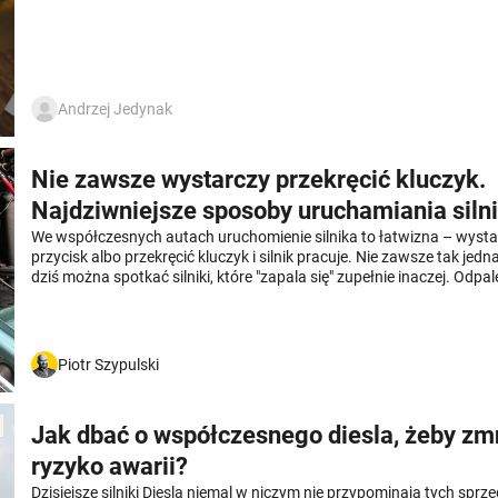
źródłem napędu. Choć problemy bywają różne, uważać trzeba prze
na napęd rozrządu.
Andrzej Jedynak
Nie zawsze wystarczy przekręcić kluczyk.
Najdziwniejsze sposoby uruchamiania siln
We współczesnych autach uruchomienie silnika to łatwizna – wysta
przycisk albo przekręcić kluczyk i silnik pracuje. Nie zawsze tak jedn
dziś można spotkać silniki, które "zapala się" zupełnie inaczej. Odpal
można czasem brać dosłownie.
Piotr Szypulski
Jak dbać o współczesnego diesla, żeby zm
ryzyko awarii?
Dzisiejsze silniki Diesla niemal w niczym nie przypominają tych sprzed