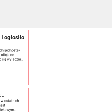
 i ogłosiło
dni jednostek
 oficjalne
ć się wyłącznie
..
ę w ostatnich
jest
 ciekawym