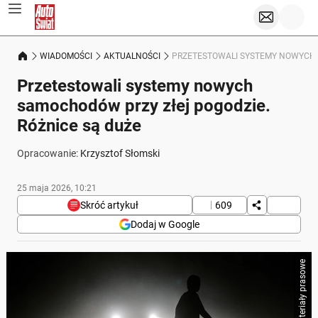
WIADOMOŚCI
AKTUALNOŚCI
PRZETESTOWALI SYSTEMY NOWYCH 
Przetestowali systemy nowych
samochodów przy złej pogodzie.
Różnice są duże
Opracowanie:
Krzysztof Słomski
25 maja 2026, 10:21
Skróć artykuł
609
Dodaj w Google
Poniżej streszczenie artykułu:
Skrót przygotowany przez Onet Czat z AI, może zawierać błędy.
Niemiecki automobilklub ADAC przetestował systemy
bezpieczeństwa samochodów w trudnych
warunkach pogodowych, takich jak intensywny