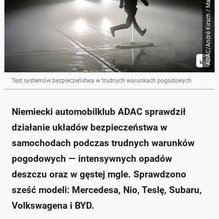
ADAC/André Kirsch / Materiały prasowe
deszcz i gęsta mgła.
Testowano sześć modeli samochodów: Mercedesa,
Nio, Teslę, Subaru, Volkswagena oraz BYD.
Wyniki pokazały, że liczba sensorów nie zawsze
przekłada się na skuteczność, co ilustruje przypadek
Nio EL6, który słabo reagował w mgle.
Najlepiej wypadł Mercedes CLA, skutecznie
wykrywający przeszkody, a pozytywnie zaskoczyła
Tesla Model Y, która radziła sobie dobrze w trudnych
Test systemów bezpieczeństwa w trudnych warunkach pogodowych
warunkach.
Najsłabiej wypadł BYD Seal, którego systemy niemal
nie reagowały w złej pogodzie.
Niemiecki automobilklub ADAC sprawdził
Zapytaj o więcej Onet Czat z AI
działanie układów bezpieczeństwa w
samochodach podczas trudnych warunków
pogodowych — intensywnych opadów
deszczu oraz w gęstej mgle. Sprawdzono
sześć modeli: Mercedesa, Nio, Teslę, Subaru,
Volkswagena i BYD.