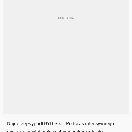
Najgorzej wypadł BYD Seal. Podczas intensywnego
deszczu i gęstej mgły systemy praktycznie nie