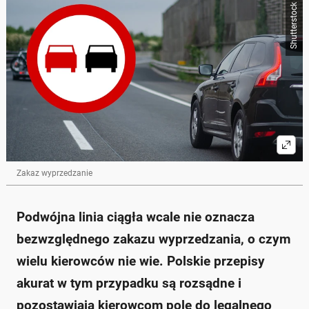
Poniżej streszczenie artykułu:
Shutterstock
Skrót przygotowany przez Onet Czat z AI, może zawierać błędy.
Podwójna linia ciągła (P-4) nie oznacza całkowitego
zakazu wyprzedzania, ale wprowadza pewne
zasady.
Mandat za przekroczenie linii P-4 wynosi 200 zł i 5
punktów karnych.
Wyprzedzanie na podwójnej ciągłej jest dozwolone,
jeśli zmieścimy się w swoim pasie ruchu.
Współpraca między kierowcami jest kluczowa dla
bezpiecznego wyprzedzania.
Policja monitoruje niebezpieczne wyprzedzanie,
szczególnie w okolicach przejść dla pieszych i
Zakaz wyprzedzanie
przejazdów kolejowych.
Zapytaj o więcej Onet Czat z AI
Podwójna linia ciągła wcale nie oznacza
bezwzględnego zakazu wyprzedzania, o czym
wielu kierowców nie wie. Polskie przepisy
akurat w tym przypadku są rozsądne i
pozostawiają kierowcom pole do legalnego