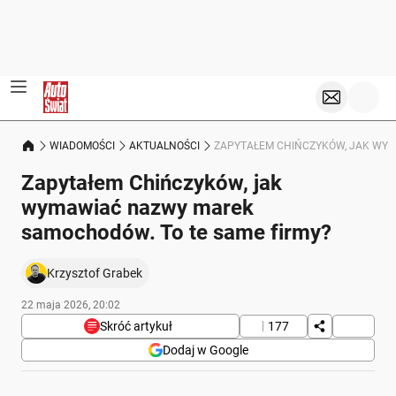
WIADOMOŚCI
AKTUALNOŚCI
ZAPYTAŁEM CHIŃCZYKÓW, JAK WYM
Zapytałem Chińczyków, jak
wymawiać nazwy marek
samochodów. To te same firmy?
Krzysztof Grabek
22 maja 2026, 20:02
Skróć artykuł
177
Dodaj w Google
Poniżej streszczenie artykułu: