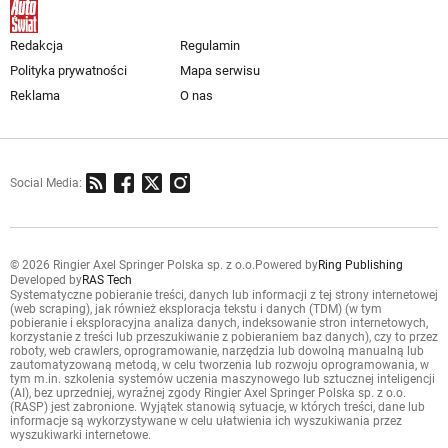
Redakcja
Regulamin
Polityka prywatności
Mapa serwisu
Reklama
O nas
Social Media:
© 2026 Ringier Axel Springer Polska sp. z o.o.
Powered by
Ring Publishing
Developed by
RAS Tech
Systematyczne pobieranie treści, danych lub informacji z tej strony internetowej
(web scraping), jak również eksploracja tekstu i danych (TDM) (w tym
pobieranie i eksploracyjna analiza danych, indeksowanie stron internetowych,
korzystanie z treści lub przeszukiwanie z pobieraniem baz danych), czy to przez
roboty, web crawlers, oprogramowanie, narzędzia lub dowolną manualną lub
zautomatyzowaną metodą, w celu tworzenia lub rozwoju oprogramowania, w
tym m.in. szkolenia systemów uczenia maszynowego lub sztucznej inteligencji
(AI), bez uprzedniej, wyraźnej zgody Ringier Axel Springer Polska sp. z o.o.
(RASP) jest zabronione. Wyjątek stanowią sytuacje, w których treści, dane lub
informacje są wykorzystywane w celu ułatwienia ich wyszukiwania przez
wyszukiwarki internetowe.