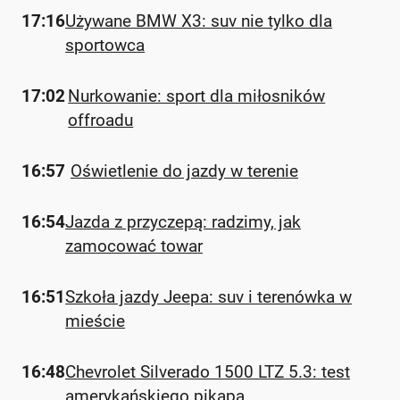
17:16
Używane BMW X3: suv nie tylko dla
sportowca
17:02
Nurkowanie: sport dla miłosników
offroadu
16:57
Oświetlenie do jazdy w terenie
16:54
Jazda z przyczepą: radzimy, jak
zamocować towar
16:51
Szkoła jazdy Jeepa: suv i terenówka w
mieście
16:48
Chevrolet Silverado 1500 LTZ 5.3: test
amerykańskiego pikapa