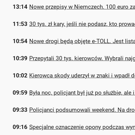
13:14
Nowe przepisy w Niemczech. 100 euro z
11:53
30 tys. zł kary, jeśli nie podasz, kto pr
10:54
Nowe drogi będą objęte e-TOLL. Jest list
10:39
Przepytali 30 tys. kierowców. Wybrali n
10:02
Kierowca skody uderzył w znaki i wpadł 
09:59
Była noc, policjant był już po służbie, al
09:33
Policjanci podsumowali weekend. Na dro
09:16
Specjalne oznaczenie opony podczas wy