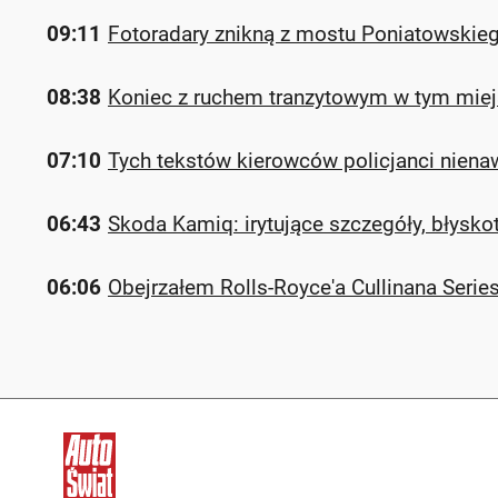
09:11
Fotoradary znikną z mostu Poniatowskieg
08:38
Koniec z ruchem tranzytowym w tym miej
07:10
Tych tekstów kierowców policjanci niena
06:43
Skoda Kamiq: irytujące szczegóły, błysko
06:06
Obejrzałem Rolls-Royce'a Cullinana Series