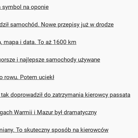
a symbol na oponie
owadził samochód. Nowe przepisy już w drodze
a, mapa i data. To aż 1600 km
ajgorsze i najlepsze samochody używane
do rowu. Potem uciekł
e i tak doprowadził do zatrzymania kierowcy passata
gach Warmii i Mazur był dramatyczny
miany. To skuteczny sposób na kierowców