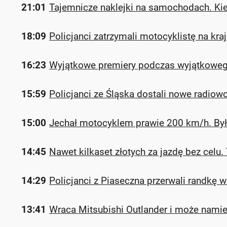
21:01
Tajemnicze naklejki na samochodach. Kie
18:09
Policjanci zatrzymali motocyklistę na kr
16:23
Wyjątkowe premiery podczas wyjątkoweg
15:59
Policjanci ze Śląska dostali nowe radiow
15:00
Jechał motocyklem prawie 200 km/h. Był 
14:45
Nawet kilkaset złotych za jazdę bez celu.
14:29
Policjanci z Piaseczna przerwali randkę 
13:41
Wraca Mitsubishi Outlander i może namie