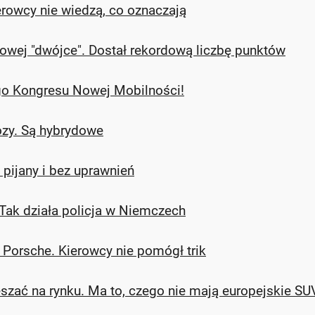
rowcy nie wiedzą, co oznaczają
ajowej "dwójce". Dostał rekordową liczbę punktów
o Kongresu Nowej Mobilności!
ozy. Są hybrydowe
pijany i bez uprawnień
 Tak działa policja w Niemczech
w Porsche. Kierowcy nie pomógł trik
szać na rynku. Ma to, czego nie mają europejskie SU