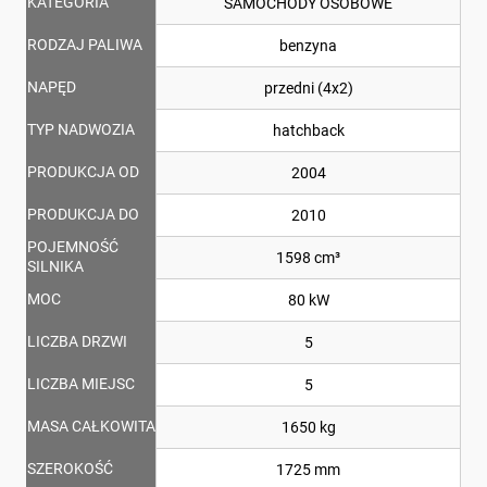
KATEGORIA
SAMOCHODY OSOBOWE
RODZAJ PALIWA
benzyna
NAPĘD
przedni (4x2)
TYP NADWOZIA
hatchback
PRODUKCJA OD
2004
PRODUKCJA DO
2010
POJEMNOŚĆ
1598 cm³
SILNIKA
MOC
80 kW
LICZBA DRZWI
5
LICZBA MIEJSC
5
MASA CAŁKOWITA
1650 kg
SZEROKOŚĆ
1725 mm