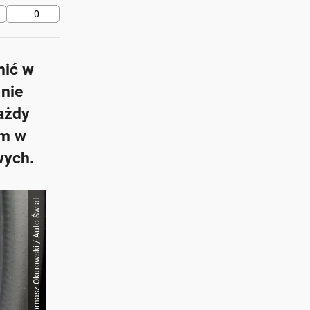
0
nić w
 nie
każdy
om w
wych.
Tomasz Okurowski / Auto Świat