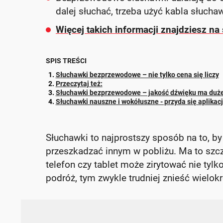
dalej słuchać, trzeba użyć kabla słuch
Więcej takich informacji znajdziesz na 
SPIS TREŚCI
Słuchawki bezprzewodowe – nie tylko cena się liczy
Przeczytaj też:
Słuchawki bezprzewodowe – jakość dźwięku ma duż
Słuchawki nauszne i wokółuszne - przyda się aplikac
Słuchawki to najprostszy sposób na to, b
przeszkadzać innym w pobliżu. Ma to szc
telefon czy tablet może zirytować nie tyl
podróż, tym zwykle trudniej znieść wielokr