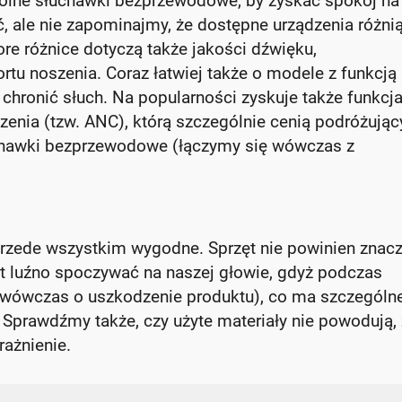
olne słuchawki bezprzewodowe, by zyskać spokój na
ć, ale nie zapominajmy, że dostępne urządzenia różnią
ore różnice dotyczą także jakości dźwięku,
tu noszenia. Coraz łatwiej także o modele z funkcją
 chronić słuch. Na popularności zyskuje także funkcj
nia (tzw. ANC), którą szczególnie cenią podróżując
chawki bezprzewodowe (łączymy się wówczas z
rzede wszystkim wygodne. Sprzęt nie powinien znac
byt luźno spoczywać na naszej głowie, gdyż podczas
ej wówczas o uszkodzenie produktu), co ma szczególn
 Sprawdźmy także, czy użyte materiały nie powodują,
rażnienie.