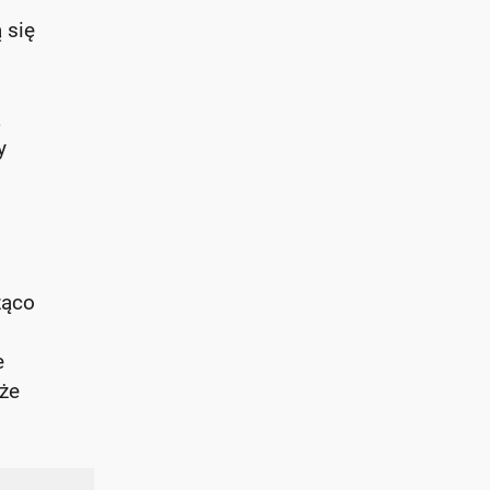
 się
a
y
ząco
e
 że