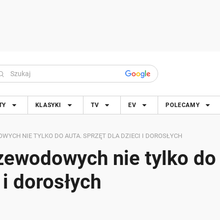
TY
KLASYKI
TV
EV
POLECAMY
YCH NIE TYLKO DO AUTA. SPRZĘT DLA DZIECI I DOROSŁYCH
zewodowych nie tylko do
 i dorosłych