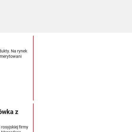
dukty. Na rynek
 emerytowani
ówka z
osyjskiej firmy