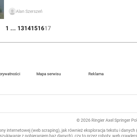
Alan Szerszeń
1
...
13
14
15
16
17
 prywatności
Mapa serwisu
Reklama
© 2026 Ringier Axel Springer Pol
rony internetowej (web scraping), jak również eksploracja tekstu i danych
zeszukiwanie z pobieraniem baz danych), czy to przez roboty, web crawl