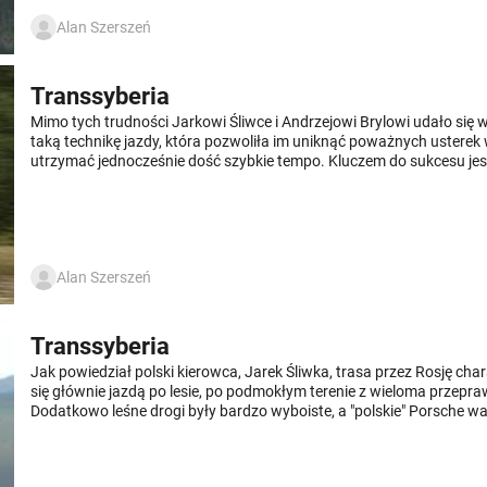
Alan Szerszeń
Transsyberia
Mimo tych trudności Jarkowi Śliwce i Andrzejowi Brylowi udało się
taką technikę jazdy, która pozwoliła im uniknąć poważnych usterek w
utrzymać jednocześnie dość szybkie tempo. Kluczem do sukcesu jes
doskonała współpraca pomiędzy Polakami.
Alan Szerszeń
Transsyberia
Jak powiedział polski kierowca, Jarek Śliwka, trasa przez Rosję ch
się głównie jazdą po lesie, po podmokłym terenie z wieloma przep
Dodatkowo leśne drogi były bardzo wyboiste, a "polskie" Porsche w
tony jest w takim terenie bardzo trudne do opanowania.