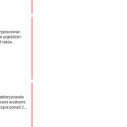
 wypracować
 pojeździe i
t także
arakteryzowała
rawami wodnymi.
ażące ponad 2,5