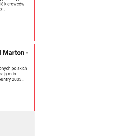
ić kierowców
az
 Marton -
onych polskich
ają m.in.
Country 2003