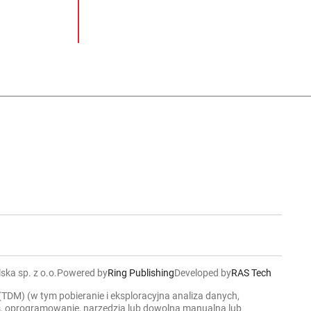
ska sp. z o.o.
Powered by
Ring Publishing
Developed by
RAS Tech
 (TDM) (w tym pobieranie i eksploracyjna analiza danych,
ers, oprogramowanie, narzędzia lub dowolną manualną lub