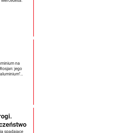
 Mercedesa.
luminium na
Rosjan: jego
l aluminium"
 z Niemcami w
ogi.
eczeństwo
ją spadające