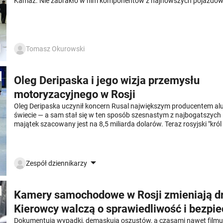
Kamaz. Nie zabrakło w nim komponentów z najnowszych pojazdów
Tomasz Okurowski
Oleg Deripaska i jego wizja przemysłu
motoryzacyjnego w Rosji
Oleg Deripaska uczynił koncern Rusal największym producentem a
świecie — a sam stał się w ten sposób szesnastym z najbogatszych 
majątek szacowany jest na 8,5 miliarda dolarów. Teraz rosyjski "kró
planuje inwestycje w przemysł motoryzacyjny, bo chce konkurować
produkcji samochodów.
Zespół dziennikarzy
Kamery samochodowe w Rosji zmieniają dr
Kierowcy walczą o sprawiedliwość i bezpi
Dokumentują wypadki, demaskują oszustów, a czasami nawet filmu