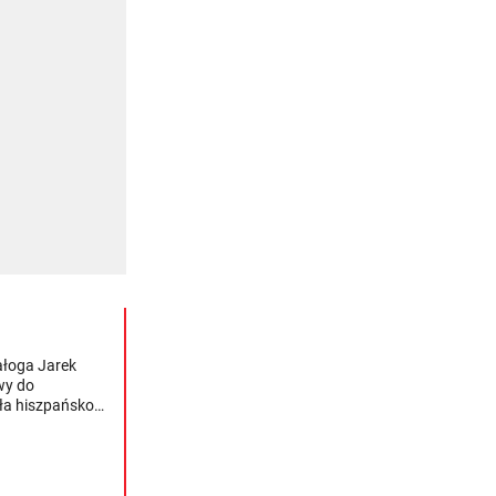
ałoga Jarek
wy do
ła hiszpańsko-