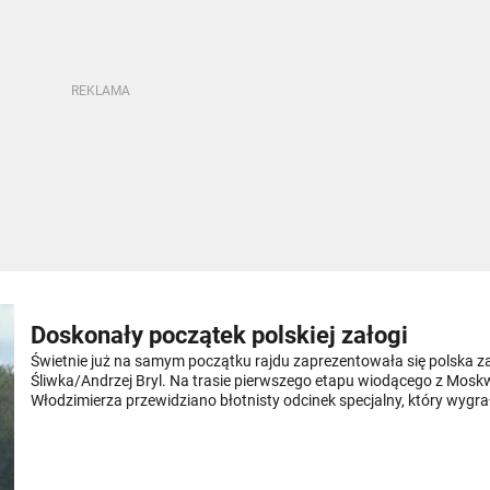
Doskonały początek polskiej załogi
Świetnie już na samym początku rajdu zaprezentowała się polska z
Śliwka/Andrzej Bryl. Na trasie pierwszego etapu wiodącego z Mosk
Włodzimierza przewidziano błotnisty odcinek specjalny, który wygra
niemiecka załoga Carles Celma/Jörn Pugmeister.