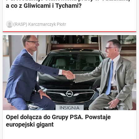
a co z Gliwicami i Tychami?
(RASP) Karczmarczyk Piotr
Opel dołącza do Grupy PSA. Powstaje
europejski gigant