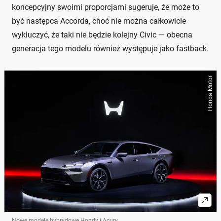
koncepcyjny swoimi proporcjami sugeruje, że może to
być następca Accorda, choć nie można całkowicie
wykluczyć, że taki nie będzie kolejny Civic — obecna
generacja tego modelu również występuje jako fastback.
Honda Motor
Nowe modele hybrydowe Hondy i Acury