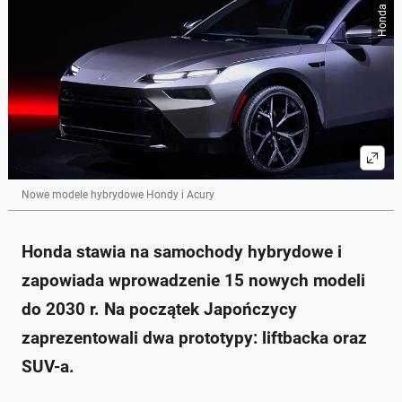
Honda Motor
Honda planuje wprowadzenie 15 nowych modeli
hybrydowych do 2030 roku, w tym liftbacka i SUV-a.
Kluczowe rynki to Ameryka Północna, Japonia, Indie i
Chiny, z możliwością sprzedaży hybryd w Europie.
Prototypy nie mają jeszcze oficjalnych nazw; mogą to
być następcy modelu Accord lub Civic.
Nowa generacja hybryd ma być tańsza w produkcji o
ponad 30% oraz bardziej oszczędna w zużyciu
paliwa.
Honda pracuje nad ulepszonymi systemami ADAS,
które będą wprowadzone w 2028 roku.
Nowe modele hybrydowe Hondy i Acury
Zapytaj o więcej Onet Czat z AI
Honda stawia na samochody hybrydowe i
zapowiada wprowadzenie 15 nowych modeli
do 2030 r. Na początek Japończycy
zaprezentowali dwa prototypy: liftbacka oraz
SUV-a.