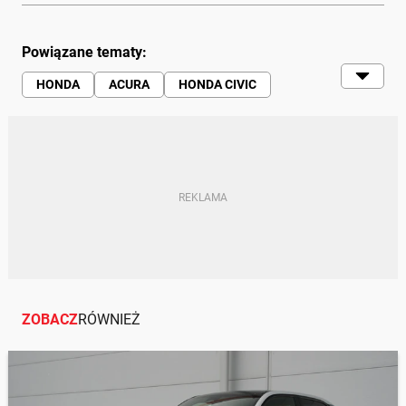
Powiązane tematy:
HONDA
ACURA
HONDA CIVIC
HYBRYDY
AUTA HYBRYDOWE
ZOBACZ
RÓWNIEŻ