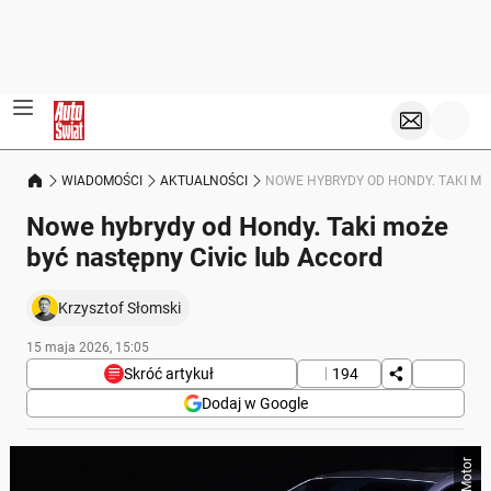
WIADOMOŚCI
AKTUALNOŚCI
NOWE HYBRYDY OD HONDY. TAKI MO
Nowe hybrydy od Hondy. Taki może
być następny Civic lub Accord
Krzysztof Słomski
15 maja 2026, 15:05
Skróć artykuł
194
Dodaj w Google
Poniżej streszczenie artykułu:
Skrót przygotowany przez Onet Czat z AI, może zawierać błędy.