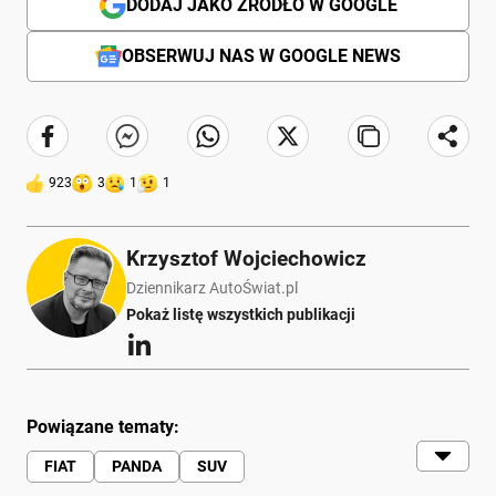
DODAJ JAKO ŹRÓDŁO W GOOGLE
OBSERWUJ NAS W GOOGLE NEWS
923
3
1
1
Krzysztof Wojciechowicz
Dziennikarz AutoŚwiat.pl
Pokaż listę wszystkich publikacji
Powiązane tematy:
FIAT
PANDA
SUV