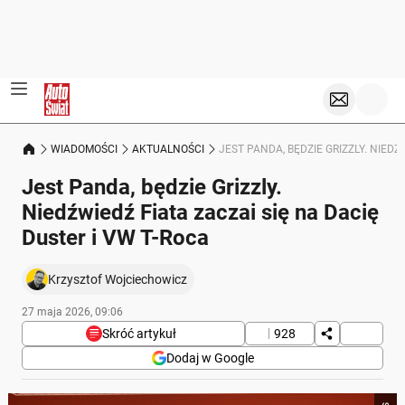
WIADOMOŚCI
AKTUALNOŚCI
JEST PANDA, BĘDZIE GRIZZLY. NIEDŹ
Jest Panda, będzie Grizzly.
Niedźwiedź Fiata zaczai się na Dacię
Duster i VW T-Roca
Krzysztof Wojciechowicz
27 maja 2026, 09:06
Skróć artykuł
928
Dodaj w Google
Poniżej streszczenie artykułu: