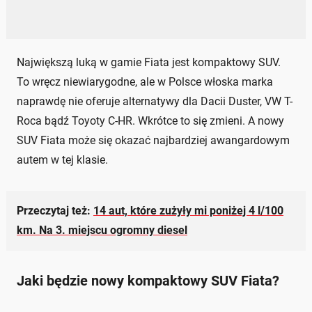
Największą luką w gamie Fiata jest kompaktowy SUV.
To wręcz niewiarygodne, ale w Polsce włoska marka
naprawdę nie oferuje alternatywy dla Dacii Duster, VW T-
Roca bądź Toyoty C-HR. Wkrótce to się zmieni. A nowy
SUV Fiata może się okazać najbardziej awangardowym
autem w tej klasie.
Przeczytaj też:
14 aut, które zużyły mi poniżej 4 l/100
km. Na 3. miejscu ogromny diesel
Jaki będzie nowy kompaktowy SUV Fiata?