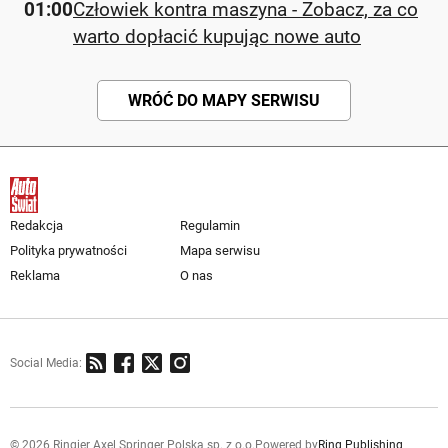
01:00
Człowiek kontra maszyna - Zobacz, za co
warto dopłacić kupując nowe auto
WRÓĆ DO MAPY SERWISU
Redakcja
Regulamin
Polityka prywatności
Mapa serwisu
Reklama
O nas
Social Media:
© 2026 Ringier Axel Springer Polska sp. z o.o.
Powered by
Ring Publishing