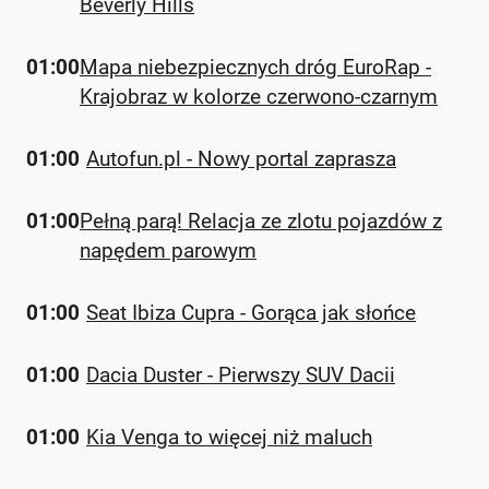
Beverly Hills
01:00
Mapa niebezpiecznych dróg EuroRap -
Krajobraz w kolorze czerwono-czarnym
01:00
Autofun.pl - Nowy portal zaprasza
01:00
Pełną parą! Relacja ze zlotu pojazdów z
napędem parowym
01:00
Seat Ibiza Cupra - Gorąca jak słońce
01:00
Dacia Duster - Pierwszy SUV Dacii
01:00
Kia Venga to więcej niż maluch