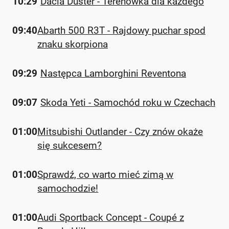
10:29
Dacia Duster - Terenówka dla każdego
09:40
Abarth 500 R3T - Rajdowy puchar spod
znaku skorpiona
09:29
Następca Lamborghini Reventona
09:07
Skoda Yeti - Samochód roku w Czechach
01:00
Mitsubishi Outlander - Czy znów okaże
się sukcesem?
01:00
Sprawdź, co warto mieć zimą w
samochodzie!
01:00
Audi Sportback Concept - Coupé z