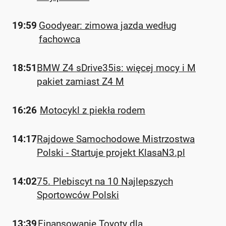
19:59
Goodyear: zimowa jazda według
fachowca
18:51
BMW Z4 sDrive35is: więcej mocy i M
pakiet zamiast Z4 M
16:26
Motocykl z piekła rodem
14:17
Rajdowe Samochodowe Mistrzostwa
Polski - Startuje projekt KlasaN3.pl
14:02
75. Plebiscyt na 10 Najlepszych
Sportowców Polski
13:39
Finansowanie Toyoty dla