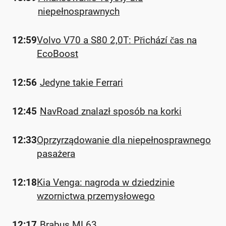
niepełnosprawnych
12:59
Volvo V70 a S80 2,0T: Přichází čas na
EcoBoost
12:56
Jedyne takie Ferrari
12:45
NavRoad znalazł sposób na korki
12:33
Oprzyrządowanie dla niepełnosprawnego
pasażera
12:18
Kia Venga: nagroda w dziedzinie
wzornictwa przemysłowego
12:17
Brabus ML63