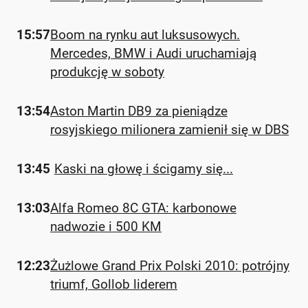
15:57
Boom na rynku aut luksusowych.
Mercedes, BMW i Audi uruchamiają
produkcję w soboty
13:54
Aston Martin DB9 za pieniądze
rosyjskiego milionera zamienił się w DBS
13:45
Kaski na głowę i ścigamy się...
13:03
Alfa Romeo 8C GTA: karbonowe
nadwozie i 500 KM
12:23
Żużlowe Grand Prix Polski 2010: potrójny
triumf, Gollob liderem