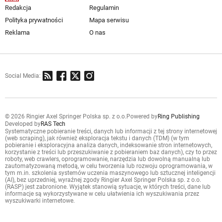
Redakcja
Regulamin
Polityka prywatności
Mapa serwisu
Reklama
O nas
Social Media:
© 2026 Ringier Axel Springer Polska sp. z o.o.
Powered by
Ring Publishing
Developed by
RAS Tech
Systematyczne pobieranie treści, danych lub informacji z tej strony internetowej
(web scraping), jak również eksploracja tekstu i danych (TDM) (w tym
pobieranie i eksploracyjna analiza danych, indeksowanie stron internetowych,
korzystanie z treści lub przeszukiwanie z pobieraniem baz danych), czy to przez
roboty, web crawlers, oprogramowanie, narzędzia lub dowolną manualną lub
zautomatyzowaną metodą, w celu tworzenia lub rozwoju oprogramowania, w
tym m.in. szkolenia systemów uczenia maszynowego lub sztucznej inteligencji
(AI), bez uprzedniej, wyraźnej zgody Ringier Axel Springer Polska sp. z o.o.
(RASP) jest zabronione. Wyjątek stanowią sytuacje, w których treści, dane lub
informacje są wykorzystywane w celu ułatwienia ich wyszukiwania przez
wyszukiwarki internetowe.