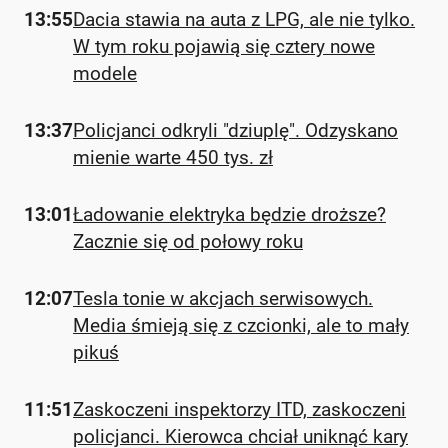
13:55
Dacia stawia na auta z LPG, ale nie tylko.
W tym roku pojawią się cztery nowe
modele
13:37
Policjanci odkryli "dziuplę". Odzyskano
mienie warte 450 tys. zł
13:01
Ładowanie elektryka będzie droższe?
Zacznie się od połowy roku
12:07
Tesla tonie w akcjach serwisowych.
Media śmieją się z czcionki, ale to mały
pikuś
11:51
Zaskoczeni inspektorzy ITD, zaskoczeni
policjanci. Kierowca chciał uniknąć kary