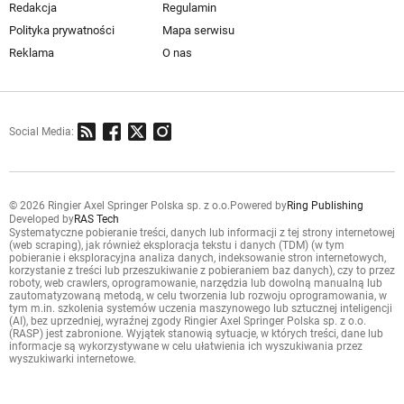
Redakcja
Regulamin
Polityka prywatności
Mapa serwisu
Reklama
O nas
Social Media:
© 2026 Ringier Axel Springer Polska sp. z o.o.
Powered by
Ring Publishing
Developed by
RAS Tech
Systematyczne pobieranie treści, danych lub informacji z tej strony internetowej
(web scraping), jak również eksploracja tekstu i danych (TDM) (w tym
pobieranie i eksploracyjna analiza danych, indeksowanie stron internetowych,
korzystanie z treści lub przeszukiwanie z pobieraniem baz danych), czy to przez
roboty, web crawlers, oprogramowanie, narzędzia lub dowolną manualną lub
zautomatyzowaną metodą, w celu tworzenia lub rozwoju oprogramowania, w
tym m.in. szkolenia systemów uczenia maszynowego lub sztucznej inteligencji
(AI), bez uprzedniej, wyraźnej zgody Ringier Axel Springer Polska sp. z o.o.
(RASP) jest zabronione. Wyjątek stanowią sytuacje, w których treści, dane lub
informacje są wykorzystywane w celu ułatwienia ich wyszukiwania przez
wyszukiwarki internetowe.