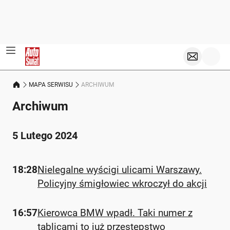
MAPA SERWISU
ARCHIWUM
Archiwum
5 Lutego 2024
18:28
Nielegalne wyścigi ulicami Warszawy.
Policyjny śmigłowiec wkroczył do akcji
16:57
Kierowca BMW wpadł. Taki numer z
tablicami to już przestępstwo