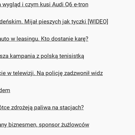
 wygląd i czym kusi Audi Q6 e-tron
deńskim. Mijał pieszych jak tyczki [WIDEO]
 auto w leasingu. Kto dostanie karę?
sza kampania z polską tenisistką
ie w telewizji. Na policję zadzwonił widz
ędem
tce zdrożeją paliwa na stacjach?
nany biznesmen, sponsor żużlowców