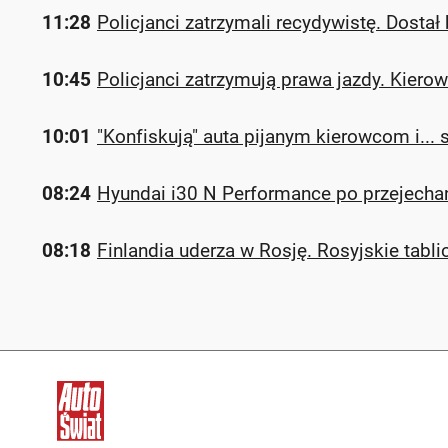
11:28
Policjanci zatrzymali recydywistę. Dosta
10:45
Policjanci zatrzymują prawa jazdy. Kier
10:01
"Konfiskują" auta pijanym kierowcom i...
08:24
Hyundai i30 N Performance po przejechan
08:18
Finlandia uderza w Rosję. Rosyjskie tabli