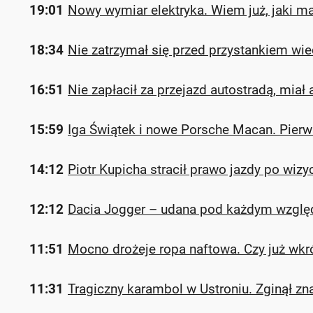
19:01
Nowy wymiar elektryka. Wiem już, jaki ma
18:34
Nie zatrzymał się przed przystankiem wie
16:51
Nie zapłacił za przejazd autostradą, miał
15:59
Iga Świątek i nowe Porsche Macan. Pierw
14:12
Piotr Kupicha stracił prawo jazdy po wizyc
12:12
Dacia Jogger – udana pod każdym wzgl
11:51
Mocno drożeje ropa naftowa. Czy już wkró
11:31
Tragiczny karambol w Ustroniu. Zginął z