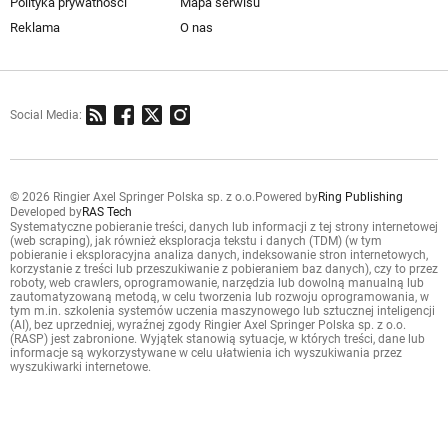
Polityka prywatności
Mapa serwisu
Reklama
O nas
Social Media:
© 2026 Ringier Axel Springer Polska sp. z o.o.
Powered by
Ring Publishing
Developed by
RAS Tech
Systematyczne pobieranie treści, danych lub informacji z tej strony internetowej
(web scraping), jak również eksploracja tekstu i danych (TDM) (w tym
pobieranie i eksploracyjna analiza danych, indeksowanie stron internetowych,
korzystanie z treści lub przeszukiwanie z pobieraniem baz danych), czy to przez
roboty, web crawlers, oprogramowanie, narzędzia lub dowolną manualną lub
zautomatyzowaną metodą, w celu tworzenia lub rozwoju oprogramowania, w
tym m.in. szkolenia systemów uczenia maszynowego lub sztucznej inteligencji
(AI), bez uprzedniej, wyraźnej zgody Ringier Axel Springer Polska sp. z o.o.
(RASP) jest zabronione. Wyjątek stanowią sytuacje, w których treści, dane lub
informacje są wykorzystywane w celu ułatwienia ich wyszukiwania przez
wyszukiwarki internetowe.