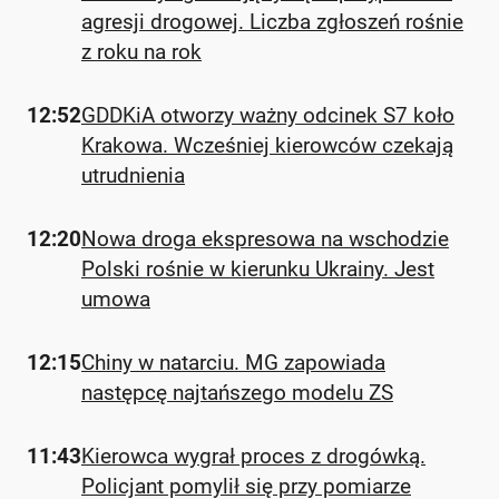
agresji drogowej. Liczba zgłoszeń rośnie
z roku na rok
12:52
GDDKiA otworzy ważny odcinek S7 koło
Krakowa. Wcześniej kierowców czekają
utrudnienia
12:20
Nowa droga ekspresowa na wschodzie
Polski rośnie w kierunku Ukrainy. Jest
umowa
12:15
Chiny w natarciu. MG zapowiada
następcę najtańszego modelu ZS
11:43
Kierowca wygrał proces z drogówką.
Policjant pomylił się przy pomiarze