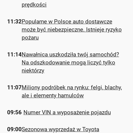
prędkości
11:32
Popularne w Polsce auto dostawcze
może być niebezpieczne. Istnieje ryzyko
pożaru
11:14
Nawałnica uszkodziła twój samochód?
Na odszkodowanie mogą liczyć tylko
niektórzy
11:07
Miliony podróbek na rynku: felgi, blachy,
ale i elementy hamulców
09:56
Numer VIN a wyposażenie pojazdu
09:00
Sezonowa wyprzedaż w Toyota