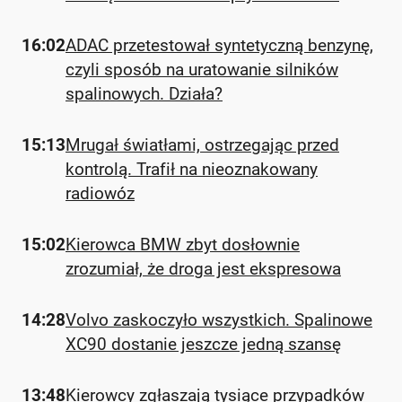
16:02
ADAC przetestował syntetyczną benzynę,
czyli sposób na uratowanie silników
spalinowych. Działa?
15:13
Mrugał światłami, ostrzegając przed
kontrolą. Trafił na nieoznakowany
radiowóz
15:02
Kierowca BMW zbyt dosłownie
zrozumiał, że droga jest ekspresowa
14:28
Volvo zaskoczyło wszystkich. Spalinowe
XC90 dostanie jeszcze jedną szansę
13:48
Kierowcy zgłaszają tysiące przypadków