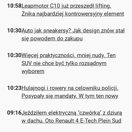
10:58
Leapmotor C10 już przeszedł lifting.
Znika najbardziej kontrowersyjny element
10:30
Auto jak sneakersy? Jak design znów stał
się powodem do zakupu
10:30
Więcej praktyczności, mniej nudy. Ten
SUV nie chce być tylko rozsądnym
wyborem
10:23
Hulajnogi i rowery na celowniku policji.
Posypały się mandaty. W tym ten nowy
09:16
Jeździłem elektryczną "czwórką" z dziurą
w dachu. Oto Renault 4 E-Tech Plein Sud