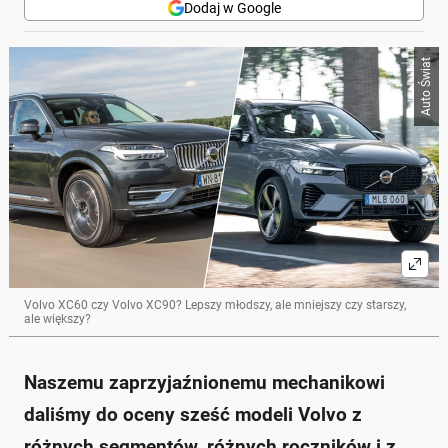
Dodaj w Google
Poniżej streszczenie artykułu:
Auto Świat
Skrót przygotowany przez Onet Czat z AI, może zawierać błędy.
Mechanik ocenił sześć modeli Volvo, z których tylko
jeden uzyskał ocenę 5-.
Volvo S60 I otrzymało ocenę 3, z uwagą na trwałość i
problemy z elektroniką.
Volvo S60 II i V60 I zdobyły 4 punkty, oferując dobre
zabezpieczenie antykorozyjne i komfort.
Volvo XC60 II uzyskało najwyższą ocenę 5-, z
rekomendacją dla zadbanych egzemplarzy.
XC90 II, mimo atrakcyjnego designu, ma problemy z
elektroniką, szczególnie w starszych modelach.
Volvo XC60 czy Volvo XC90? Lepszy młodszy, ale mniejszy czy starszy,
Zapytaj o więcej Onet Czat z AI
ale większy?
Naszemu zaprzyjaźnionemu mechanikowi
daliśmy do oceny sześć modeli Volvo z
różnych segmentów, różnych roczników i z