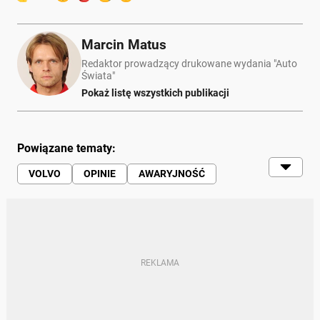
Marcin Matus
Redaktor prowadzący drukowane wydania "Auto
Świata"
Pokaż listę wszystkich publikacji
Powiązane tematy:
VOLVO
OPINIE
AWARYJNOŚĆ
SILNIK
VOLVO XC60
VOLVO XC90
VOLVO S60
VOLVO V60
VOLVO S80