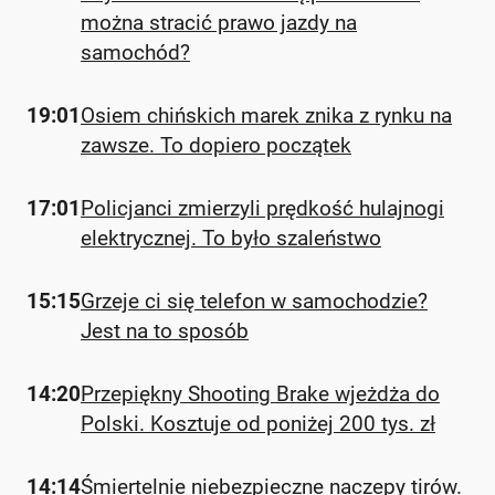
można stracić prawo jazdy na
samochód?
19:01
Osiem chińskich marek znika z rynku na
zawsze. To dopiero początek
17:01
Policjanci zmierzyli prędkość hulajnogi
elektrycznej. To było szaleństwo
15:15
Grzeje ci się telefon w samochodzie?
Jest na to sposób
14:20
Przepiękny Shooting Brake wjeżdża do
Polski. Kosztuje od poniżej 200 tys. zł
14:14
Śmiertelnie niebezpieczne naczepy tirów.