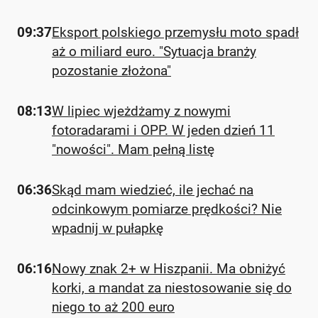
09:37
Eksport polskiego przemysłu moto spadł
aż o miliard euro. "Sytuacja branży
pozostanie złożona"
08:13
W lipiec wjeżdżamy z nowymi
fotoradarami i OPP. W jeden dzień 11
"nowości". Mam pełną listę
06:36
Skąd mam wiedzieć, ile jechać na
odcinkowym pomiarze prędkości? Nie
wpadnij w pułapkę
06:16
Nowy znak 2+ w Hiszpanii. Ma obniżyć
korki, a mandat za niestosowanie się do
niego to aż 200 euro