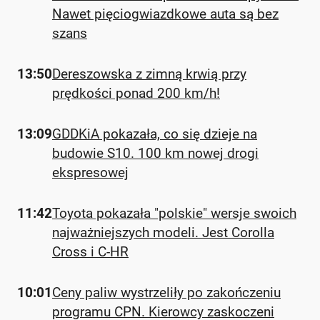
Nawet pięciogwiazdkowe auta są bez
szans
13:50
Dereszowska z zimną krwią przy
prędkości ponad 200 km/h!
13:09
GDDKiA pokazała, co się dzieje na
budowie S10. 100 km nowej drogi
ekspresowej
11:42
Toyota pokazała "polskie" wersje swoich
najważniejszych modeli. Jest Corolla
Cross i C-HR
10:01
Ceny paliw wystrzeliły po zakończeniu
programu CPN. Kierowcy zaskoczeni