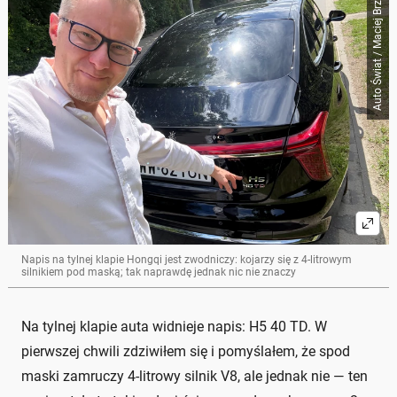
Auto Świat / Maciej Brzeziński
Napis na tylnej klapie Hongqi jest zwodniczy: kojarzy się z 4-litrowym
silnikiem pod maską; tak naprawdę jednak nic nie znaczy
Na tylnej klapie auta widnieje napis: H5 40 TD. W
pierwszej chwili zdziwiłem się i pomyślałem, że spod
maski zamruczy 4-litrowy silnik V8, ale jednak nie — ten