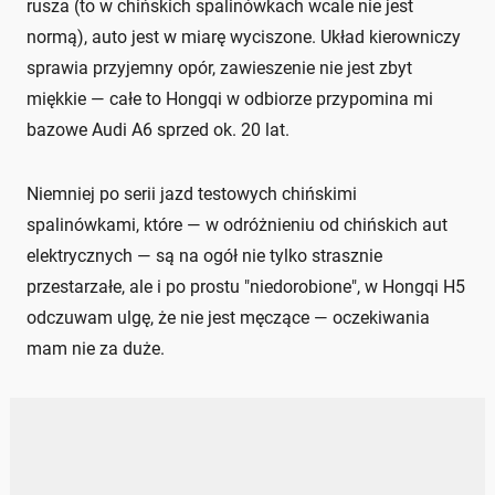
rusza (to w chińskich spalinówkach wcale nie jest
normą), auto jest w miarę wyciszone. Układ kierowniczy
sprawia przyjemny opór, zawieszenie nie jest zbyt
miękkie — całe to Hongqi w odbiorze przypomina mi
bazowe Audi A6 sprzed ok. 20 lat.
Niemniej po serii jazd testowych chińskimi
spalinówkami, które — w odróżnieniu od chińskich aut
elektrycznych — są na ogół nie tylko strasznie
przestarzałe, ale i po prostu "niedorobione", w Hongqi H5
odczuwam ulgę, że nie jest męczące — oczekiwania
mam nie za duże.