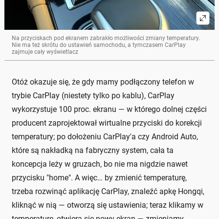
Na przyciskach pod ekranem zabrakło możliwości zmiany temperatury.
Nie ma też skrótu do ustawień samochodu, a tymczasem CarPlay
zajmuje cały wyświetlacz
Otóż okazuje się, że gdy mamy podłączony telefon w
trybie CarPlay (niestety tylko po kablu), CarPlay
wykorzystuje 100 proc. ekranu — w którego dolnej części
producent zaprojektował wirtualne przyciski do korekcji
temperatury; po dołożeniu CarPlay'a czy Android Auto,
które są nakładką na fabryczny system, cała ta
koncepcja leży w gruzach, bo nie ma nigdzie nawet
przycisku "home". A więc… by zmienić temperaturę,
trzeba rozwinąć aplikację CarPlay, znaleźć apkę Hongqi,
kliknąć w nią — otworzą się ustawienia; teraz klikamy w
temperaturę, otwiera się nowy ekran — zmieniamy