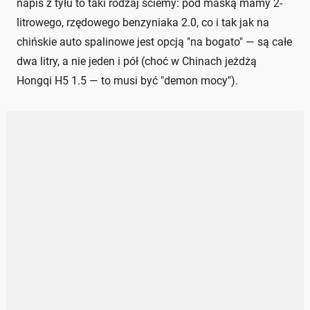
napis z tyłu to taki rodzaj ściemy: pod maską mamy 2-
litrowego, rzędowego benzyniaka 2.0, co i tak jak na
chińskie auto spalinowe jest opcją "na bogato" — są całe
dwa litry, a nie jeden i pół (choć w Chinach jeżdżą
Hongqi H5 1.5 — to musi być "demon mocy").