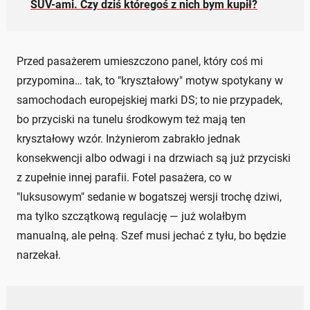
SUV-ami. Czy dziś któregoś z nich bym kupił?
Przed pasażerem umieszczono panel, który coś mi
przypomina… tak, to "kryształowy" motyw spotykany w
samochodach europejskiej marki DS; to nie przypadek,
bo przyciski na tunelu środkowym też mają ten
kryształowy wzór. Inżynierom zabrakło jednak
konsekwencji albo odwagi i na drzwiach są już przyciski
z zupełnie innej parafii. Fotel pasażera, co w
"luksusowym" sedanie w bogatszej wersji trochę dziwi,
ma tylko szczątkową regulację — już wolałbym
manualną, ale pełną. Szef musi jechać z tyłu, bo będzie
narzekał.