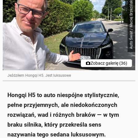
Auto Świat / Maciej Brzeziński
Skrót przygotowany przez Onet Czat z AI, może zawierać błędy.
Hongqi H5 to chiński sedan, który reklamowany jest
jako luksusowy, ale w praktyce wiele mu brakuje.
Auto ma 2-litrowy silnik benzynowy o mocy 218 KM i
kosztuje ponad 170 tys. zł.
Wnętrze jest zaskakujące, ale wykończenie oraz
jakość ekranów są niezadowalające.
Pojazd charakteryzuje się umiarkowaną
komfortowością jazdy i przyjemnym prowadzeniem,
ale tyleż pod znakiem nostalgii.
Zobacz galerię (36)
Przyspieszenie auta nie imponuje, a zużycie paliwa w
mieście wynosi około 12-13 l/100 km.
Jeździłem Hongqi H5. Jest luksusowe
Zapytaj o więcej Onet Czat z AI
Hongqi H5 to auto niespójne stylistycznie,
pełne przyjemnych, ale niedokończonych
rozwiązań, wad i różnych braków — w tym
braku silnika, który przekreśla sens
nazywania tego sedana luksusowym.