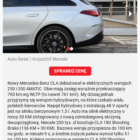
Auto Świat / Krzysztof Słomski
SPRAWDŹ CENĘ
Nowy Mercedes-Benz CLA debiutował w elektrycznych wersjach
250 i 350 4MATIC. Obie mają zasięg wyraźnie przekraczający
700 km wg WLTP (to nawet 761 km!). My dzisiaj jednak
przyjrzymy się wersjom hybrydowym, na które czekało wielu
polskich kierowców. Napęd hybrydowy z instalacją 48 V oparty
jest na silniku benzynowym 1,5 l. Auto ma silnik elektryczny o
mocy 30 KM zintegrowany z nową ośmiobiegową skrzynią
dwusprzęgłową. Niecałe 200 tys. zł kosztuje CLA 180 Shooting
Brake (136 KM + 30 KM). Bazowa wersja przyspiesza do 100 km
na godz. w niecałe 9 s, a średnie zużycie paliwa wynosi tylko 5 l
na 100 km. Kolejna propozycja w gamie to CLA 200 Shooting