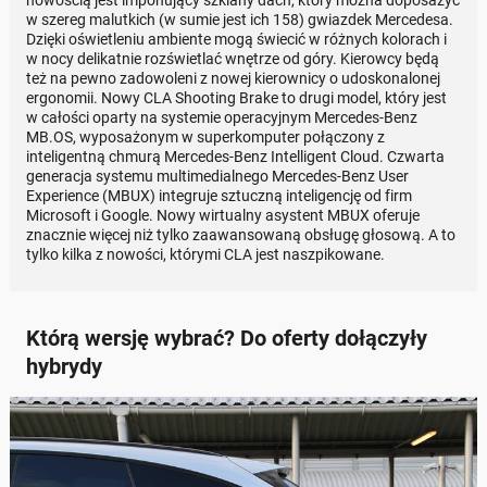
nowością jest imponujący szklany dach, który można doposażyć
w szereg malutkich (w sumie jest ich 158) gwiazdek Mercedesa.
Dzięki oświetleniu ambiente mogą świecić w różnych kolorach i
w nocy delikatnie rozświetlać wnętrze od góry. Kierowcy będą
też na pewno zadowoleni z nowej kierownicy o udoskonalonej
ergonomii. Nowy CLA Shooting Brake to drugi model, który jest
w całości oparty na systemie operacyjnym Mercedes-Benz
MB.OS, wyposażonym w superkomputer połączony z
inteligentną chmurą Mercedes-Benz Intelligent Cloud. Czwarta
generacja systemu multimedialnego Mercedes-Benz User
Experience (MBUX) integruje sztuczną inteligencję od firm
Microsoft i Google. Nowy wirtualny asystent MBUX oferuje
znacznie więcej niż tylko zaawansowaną obsługę głosową. A to
tylko kilka z nowości, którymi CLA jest naszpikowane.
Którą wersję wybrać? Do oferty dołączyły
hybrydy