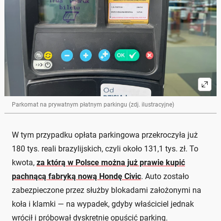
Parkomat na prywatnym płatnym parkingu (zdj. ilustracyjne)
W tym przypadku opłata parkingowa przekroczyła już
180 tys. reali brazylijskich, czyli około 131,1 tys. zł. To
kwota,
za którą w Polsce można już prawie kupić
pachnącą fabryką nową Hondę Civic
. Auto zostało
zabezpieczone przez służby blokadami założonymi na
koła i klamki — na wypadek, gdyby właściciel jednak
wrócił i próbował dyskretnie opuścić parking.