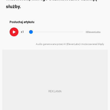
służby.
Posłuchaj artykułu
x1
Audio generowane przez AI (ElevenLabs) i może zawierać błędy