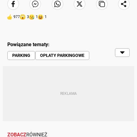
977
3
1
1
Powiązane tematy:
PARKING
OPŁATY PARKINGOWE
OPŁATY
HONDA CIVIC
LOTNISKA
NOWY JORK
ZOBACZ
RÓWNIEŻ