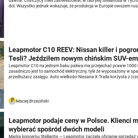
dawna. Chińczycy mieli zainwestować w fabrykę Stellantisa w Tych
dol. Wszystko jednak wskazuje, że produkcja w Europie owszem ruszy
Polsce a na południu. Ma to być swoista kara dla naszego kraju.
Leapmotor C10 REEV: Nissan killer i pogr
Tesli? Jeździłem nowym chińskim SUV-em,
rozsądnie kosztuje i może zdziwić
Leapmotor C10 na jednym baku paliwa ma przejechać prawie 1000 
zasadniczo jest to samochód elektryczny, tyle że wyposażony w sp
przedłużacz zasięgu. Auto wielkości Nissana X-Traila korzysta z (c
podobnej technologii co japońska marka, ale ma dodatkowe możliwo
seryjne wyposażenie i kosztuje mniej. Tyle, że Leapmotor jest "chińcz
reprezentuje typowe cechy chińskich samochodów – i te dobre, i złe. 
jednak to, że za Leapmotorem stoi wielki europejski koncern – Stellan
Maciej Brzeziński
sobą reprezentuje ta nowość, jak jeździ i ile ma kosztować.
Leapmotor podaje ceny w Polsce. Klienci 
wybierać spośród dwóch modeli
Marka koncernu Stellantis — Leapmotor zaczęła oficjanie sprzed