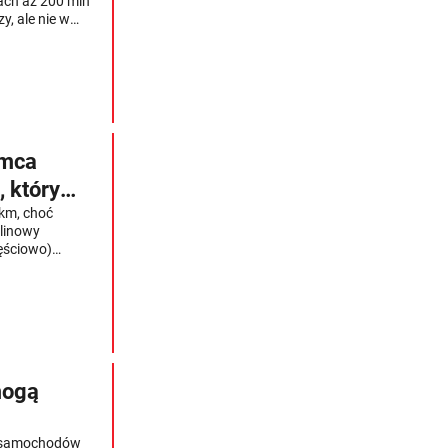
ach aż 200 mln
, ale nie w
omca
 który
km, choć
alinowy
zęściowo)
ści, lepsze
ykiem" i
Zaletą jest
tis. A oto, co
mogą
aż samochodów