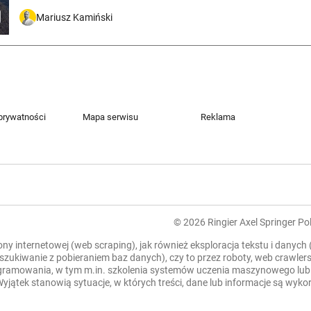
Mariusz Kamiński
 prywatności
Mapa serwisu
Reklama
© 2026 Ringier Axel Springer Pol
rony internetowej (web scraping), jak również eksploracja tekstu i danych
zeszukiwanie z pobieraniem baz danych), czy to przez roboty, web crawl
mowania, w tym m.in. szkolenia systemów uczenia maszynowego lub sztu
. Wyjątek stanowią sytuacje, w których treści, dane lub informacje są wy