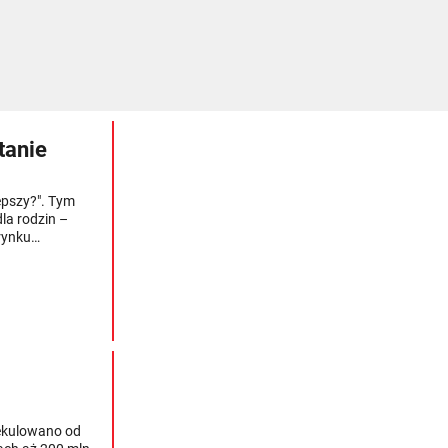
tanie
lepszy?". Tym
la rodzin –
rynku
m, ale też
. Jak to
pekulowano od