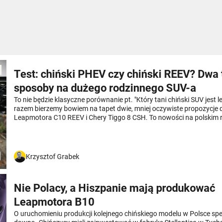
Test: chiński PHEV czy chiński REEV? Dwa 
sposoby na dużego rodzinnego SUV-a
To nie będzie klasyczne porównanie pt. "Który tani chiński SUV jest 
razem bierzemy bowiem na tapet dwie, mniej oczywiste propozycje d
Leapmotora C10 REEV i Chery Tiggo 8 CSH. To nowości na polskim 
zaskakujące nie tylko atrakcyjnym cennikiem i bogatym wyposażenie
nowoczesnymi napędami zapewniającymi około 1000 km zasięgu (!)
możliwe, skoro pod maską żadnego z nich nie pracuje silnik Diesla?
Krzysztof Grabek
Nie Polacy, a Hiszpanie mają produkować
Leapmotora B10
O uruchomieniu produkcji kolejnego chińskiego modelu w Polsce s