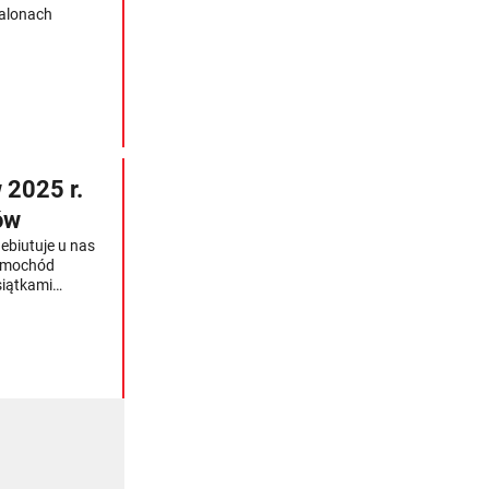
alonach
 2025 r.
ów
ebiutuje u nas
samochód
siątkami
astąpione
tórym kiedyś