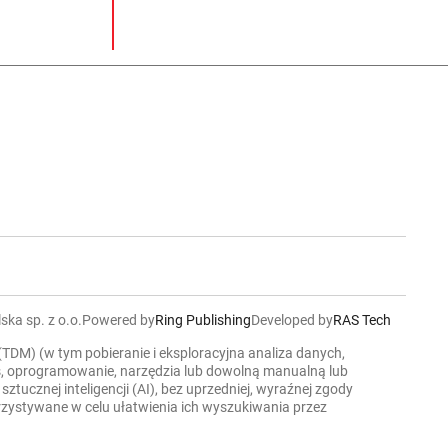
ska sp. z o.o.
Powered by
Ring Publishing
Developed by
RAS Tech
 (TDM) (w tym pobieranie i eksploracyjna analiza danych,
ers, oprogramowanie, narzędzia lub dowolną manualną lub
cznej inteligencji (AI), bez uprzedniej, wyraźnej zgody
korzystywane w celu ułatwienia ich wyszukiwania przez