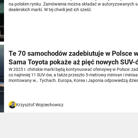
na polskim rynku. Zamówienia można składać w autoryzowanych s
dealerskich marki. W tej chwili jest ich sześć.
Te 70 samochodów zadebiutuje w Polsce w
Sama Toyota pokaże aż pięć nowych SUV-
W 2025 r. chińskie marki będą kontynuować ofensywę w Polsce: zad
co najmniej 11 SUV-ów, a także przeszło 5-metrowy minivan i mini
montowany w… Tychach. Europa, Korea i Japonia odpowiedzą dzie
premier, w których nie zabraknie niespodzianek: Audi A6 zostanie z
nowym A7, Honda wróci do nazwy Prelude, a Fiat do segmentu, w k
rządził za sprawą Uno i Punto.
Krzysztof Wojciechowicz