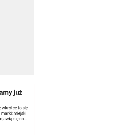
namy już
 wkrótce to się
marki: miejski
jawią się na
przedażowej i
ceny.