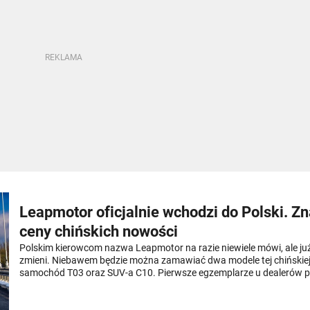
Leapmotor oficjalnie wchodzi do Polski. Z
ceny chińskich nowości
Polskim kierowcom nazwa Leapmotor na razie niewiele mówi, ale już
zmieni. Niebawem będzie można zamawiać dwa modele tej chińskiej 
samochód T03 oraz SUV-a C10. Pierwsze egzemplarze u dealerów po
początku 2025 r. Atutem Leapmotor ma być łatwy dostęp do sieci s
serwisu koncernu Stellantis, a przede wszystkim bardzo atrakcyjne 