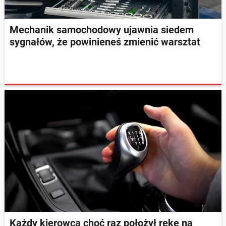
Mechanik samochodowy ujawnia siedem
sygnałów, że powinieneś zmienić warsztat
Każdy kierowca choć raz położył rękę na