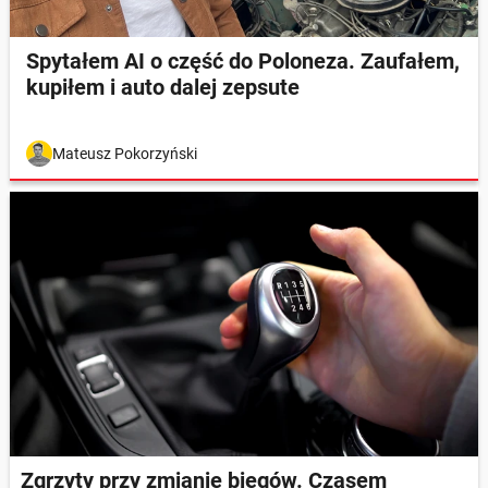
Spytałem AI o część do Poloneza. Zaufałem,
kupiłem i auto dalej zepsute
Mateusz Pokorzyński
Zgrzyty przy zmianie biegów. Czasem