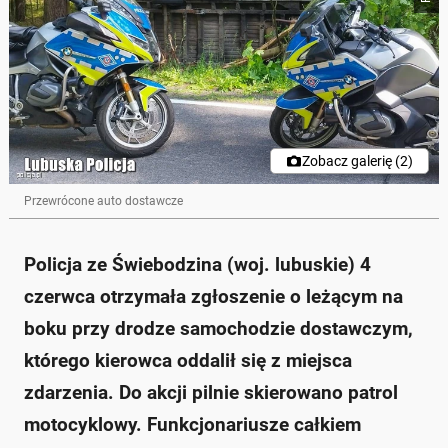
wypadku samochodu dostawczego, którego
kierowca oddalił się z miejsca zdarzenia.
Kierowca, 37-letni mężczyzna, nie był pod wpływem
alkoholu ani narkotyków.
Policjanci zauważyli nerwowe zachowanie kierowcy,
co wzbudziło ich podejrzenia.
W przestrzeni ładunkowej pojazdu znaleziono 1400
kg nielegalnej krajanki tytoniowej.
Zobacz galerię (2)
Mężczyzna przyznał się do posiadania worków z
tytoniem, grozi mu kara grzywny lub pozbawienia
Przewrócone auto dostawcze
wolności.
Zapytaj o więcej Onet Czat z AI
Policja ze Świebodzina (woj. lubuskie) 4
czerwca otrzymała zgłoszenie o leżącym na
boku przy drodze samochodzie dostawczym,
którego kierowca oddalił się z miejsca
zdarzenia. Do akcji pilnie skierowano patrol
motocyklowy. Funkcjonariusze całkiem