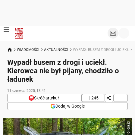
WIADOMOŚCI
AKTUALNOŚCI
WYPADŁ BUSEM Z DROGI I UCIEKŁ. K
Wypadł busem z drogi i uciekł.
Kierowca nie był pijany, chodziło o
ładunek
11 czerwca 2025, 13:41
Skróć artykuł
245
Dodaj w Google
Poniżej streszczenie artykułu:
Policja.pl
Skrót przygotowany przez Onet Czat z AI, może zawierać błędy.
Policja w Świebodzinie otrzymała zgłoszenie o