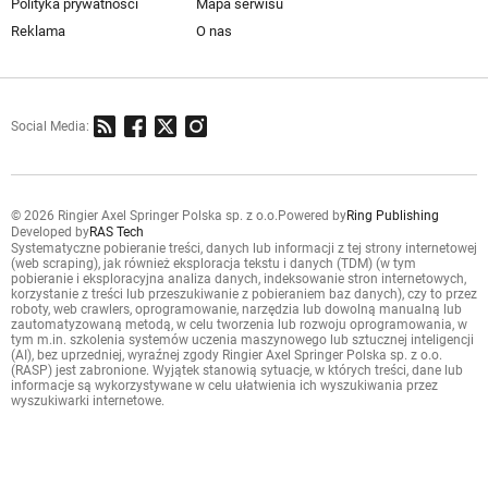
Polityka prywatności
Mapa serwisu
Reklama
O nas
Social Media:
© 2026 Ringier Axel Springer Polska sp. z o.o.
Powered by
Ring Publishing
Developed by
RAS Tech
Systematyczne pobieranie treści, danych lub informacji z tej strony internetowej
(web scraping), jak również eksploracja tekstu i danych (TDM) (w tym
pobieranie i eksploracyjna analiza danych, indeksowanie stron internetowych,
korzystanie z treści lub przeszukiwanie z pobieraniem baz danych), czy to przez
roboty, web crawlers, oprogramowanie, narzędzia lub dowolną manualną lub
zautomatyzowaną metodą, w celu tworzenia lub rozwoju oprogramowania, w
tym m.in. szkolenia systemów uczenia maszynowego lub sztucznej inteligencji
(AI), bez uprzedniej, wyraźnej zgody Ringier Axel Springer Polska sp. z o.o.
(RASP) jest zabronione. Wyjątek stanowią sytuacje, w których treści, dane lub
informacje są wykorzystywane w celu ułatwienia ich wyszukiwania przez
wyszukiwarki internetowe.