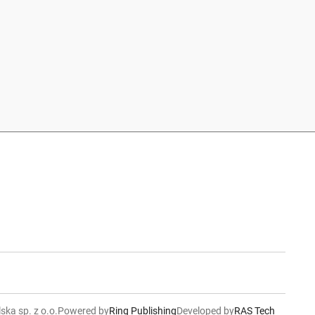
ska sp. z o.o.
Powered by
Ring Publishing
Developed by
RAS Tech