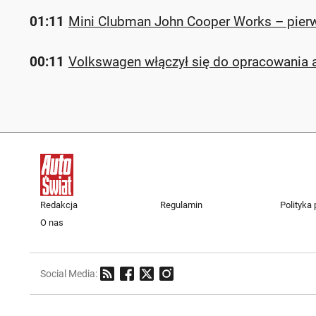
01:11
Mini Clubman John Cooper Works – pierw
00:11
Volkswagen włączył się do opracowania 
Redakcja
Regulamin
Polityka
O nas
Social Media: