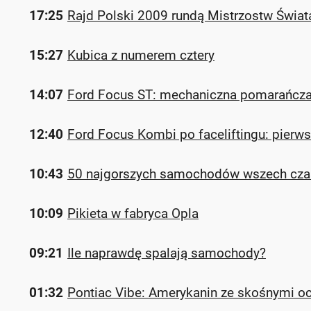
17:25
Rajd Polski 2009 rundą Mistrzostw Świat
15:27
Kubica z numerem cztery
14:07
Ford Focus ST: mechaniczna pomarańcza, 
12:40
Ford Focus Kombi po faceliftingu: pierws
10:43
50 najgorszych samochodów wszech cz
10:09
Pikieta w fabryca Opla
09:21
Ile naprawdę spalają samochody?
01:32
Pontiac Vibe: Amerykanin ze skośnymi 