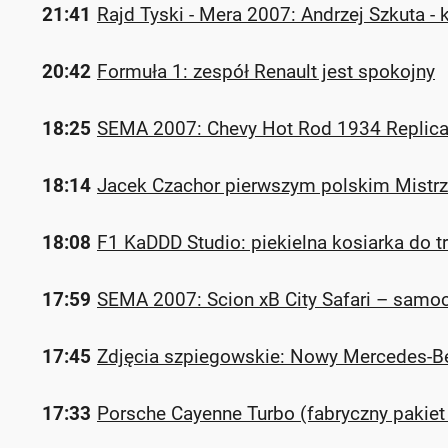
21:41
Rajd Tyski - Mera 2007: Andrzej Szkuta - k
20:42
Formuła 1: zespół Renault jest spokojny
18:25
SEMA 2007: Chevy Hot Rod 1934 Replica
18:14
Jacek Czachor pierwszym polskim Mistr
18:08
F1 KaDDD Studio: piekielna kosiarka do t
17:59
SEMA 2007: Scion xB City Safari – samoc
17:45
Zdjęcia szpiegowskie: Nowy Mercedes-B
17:33
Porsche Cayenne Turbo (fabryczny pakiet 