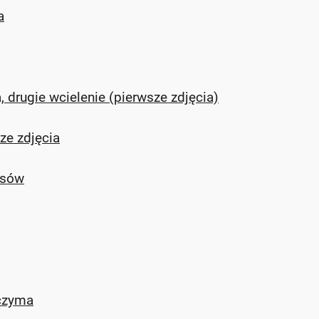
a
drugie wcielenie (pierwsze zdjęcia)
ze zdjęcia
asów
oczyma