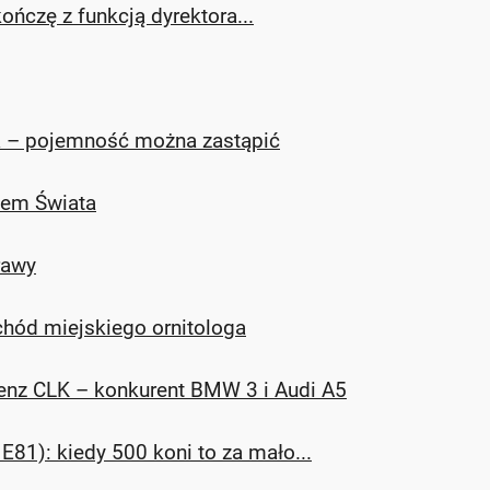
ończę z funkcją dyrektora...
 – pojemność można zastąpić
zem Świata
rawy
hód miejskiego ornitologa
enz CLK – konkurent BMW 3 i Audi A5
E81): kiedy 500 koni to za mało...