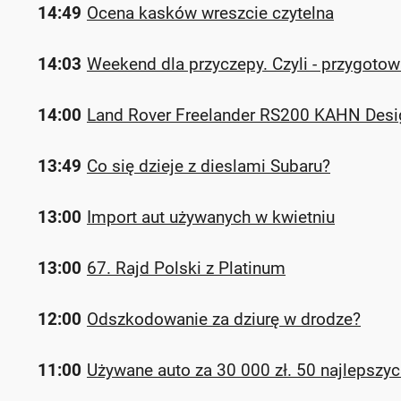
14:49
Ocena kasków wreszcie czytelna
14:03
Weekend dla przyczepy. Czyli - przygoto
14:00
Land Rover Freelander RS200 KAHN Desi
13:49
Co się dzieje z dieslami Subaru?
13:00
Import aut używanych w kwietniu
13:00
67. Rajd Polski z Platinum
12:00
Odszkodowanie za dziurę w drodze?
11:00
Używane auto za 30 000 zł. 50 najlepszyc