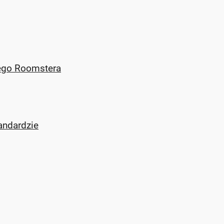
nego Roomstera
andardzie