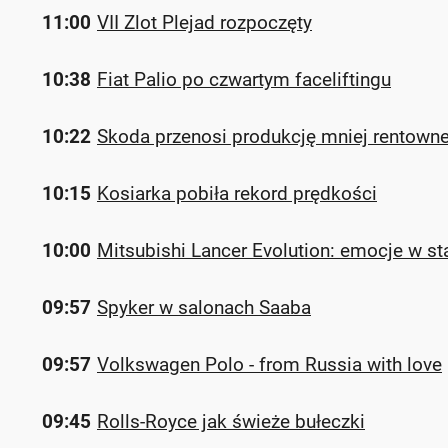
11:00
VII Zlot Plejad rozpoczęty
10:38
Fiat Palio po czwartym faceliftingu
10:22
Skoda przenosi produkcję mniej rentow
10:15
Kosiarka pobiła rekord prędkości
10:00
Mitsubishi Lancer Evolution: emocje w st
09:57
Spyker w salonach Saaba
09:57
Volkswagen Polo - from Russia with love
09:45
Rolls-Royce jak świeże bułeczki