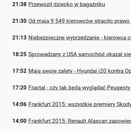
21:38
Przewoził dziecko w bagażniku
21:30
Od maja 9 549 kierowców straciło prawo 
21:13
Niebezpieczne wyprzedzanie - kierowca ci
18:25
Sprowadzany z USA samochód okazał si
17:52
Mają swoje zalety - Hyundai i20 kontra Op
17:20
Fractal - czy tak będą wyglądać Peugeoty
14:06
Frankfurt 2015: wszystkie premiery Skod
14:00
Frankfurt 2015: Renault Alascan zapowied