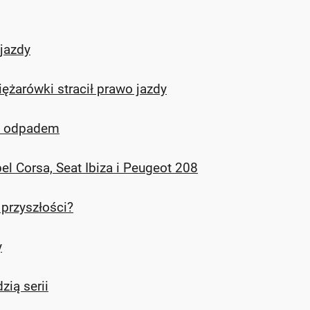
jazdy
ężarówki stracił prawo jazdy
e odpadem
el Corsa, Seat Ibiza i Peugeot 208
 przyszłości?
y
zią serii