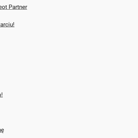
eot Partner
tarciu!
!
nę