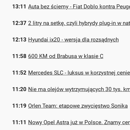
13:11
Auta bez ściemy - Fiat Doblo kontra Peug
12:37
2 litry na setkę, czyli hybrydy plug-in w na
12:13
Hyundai ix20 - wersja dla rozsądnych
11:58
600 KM od Brabusa w klasie C
11:52
Mercedes SLC - luksus w korzystnej cenie
11:20
Nie ma olejów wytrzymujących 30 tys. km
11:19
Orlen Team: etapowe zwycięstwo Sonika
11:11
Nowy Opel Astra już w Polsce. Znamy ce