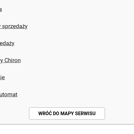
a
w sprzedaży
zedaży
ły Chiron
ie
automat
WRÓĆ DO MAPY SERWISU