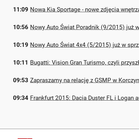
11:09
Nowa Kia Sportage - nowe zdjęcia wnętrz
10:56
Nowy Auto Świat Poradnik (9/2015) już 
10:19
Nowy Auto Świat 4x4 (5/2015) już w spr
10:11
Bugatti: Vision Gran Turismo, czyli przysz
09:53
Zapraszamy na relację z GSMP w Korczyn
09:34
Frankfurt 2015: Dacia Duster FL i Logan 