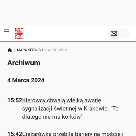
MAPA SERWISU
ARCHIWUM
Archiwum
4 Marca 2024
15:52
Kierowcy chwalą wielką awarię
sygnalizacji świetlnej w Krakowie. "To
dlatego nie ma korków"
15:42
Ciężarówka przebiła bariery na moście i