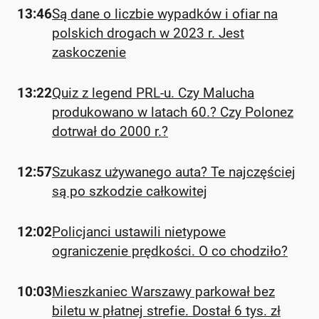
13:46
Są dane o liczbie wypadków i ofiar na
polskich drogach w 2023 r. Jest
zaskoczenie
13:22
Quiz z legend PRL-u. Czy Malucha
produkowano w latach 60.? Czy Polonez
dotrwał do 2000 r.?
12:57
Szukasz używanego auta? Te najczęściej
są po szkodzie całkowitej
12:02
Policjanci ustawili nietypowe
ograniczenie prędkości. O co chodziło?
10:03
Mieszkaniec Warszawy parkował bez
biletu w płatnej strefie. Dostał 6 tys. zł