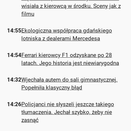
wisiała z kierowcą w środku. Sceny jak z
filmu
14:55
Ekologiczna współpraca gdańskiego
lotniska z dealerami Mercedesa
14:54
Ferrari kierowcy F1 odzyskane po 28
latach. Jego historia jest niewiarygodna
14:32
Wjechała autem do sali gimnastycznej.
Popełniła klasyczny błąd
14:26
Policjanci nie słyszeli jeszcze takiego
tłumaczenia. Jechał szybko, żeby nie
zasnąć