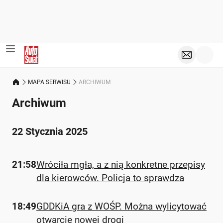
MAPA SERWISU
ARCHIWUM
Archiwum
22 Stycznia 2025
21:58
Wróciła mgła, a z nią konkretne przepisy
dla kierowców. Policja to sprawdza
18:49
GDDKiA gra z WOŚP. Można wylicytować
otwarcie nowej drogi