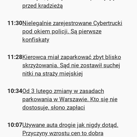
przed kradzieżą
11:30
Nielegalnie zarejestrowane Cybertrucki
pod okiem policji. Są pierwsze
konfiskaty
11:28
Kierowca miał zaparkować zbyt blisko
skrzyżowania. Sąd nie zostawił suchej
nitki na straży miejskiej
10:34
Od 3 lutego zmiany w zasadach
parkowania w Warszawie. Kto się nie
dostosuje, słono zapłaci
10:07
Używane auta drogie jak nigdy dotąd.
Przyczyny wzrostu cen to dobra