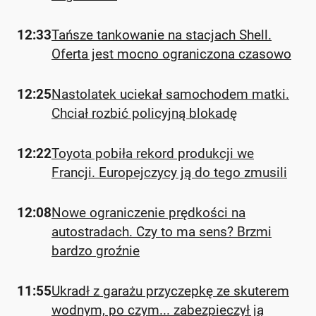
12:33
Tańsze tankowanie na stacjach Shell.
Oferta jest mocno ograniczona czasowo
12:25
Nastolatek uciekał samochodem matki.
Chciał rozbić policyjną blokadę
12:22
Toyota pobiła rekord produkcji we
Francji. Europejczycy ją do tego zmusili
12:08
Nowe ograniczenie prędkości na
autostradach. Czy to ma sens? Brzmi
bardzo groźnie
11:55
Ukradł z garażu przyczepkę ze skuterem
wodnym, po czym... zabezpieczył ją