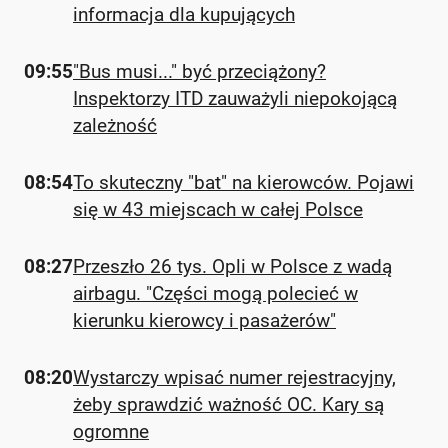
informacja dla kupujących
09:55
"Bus musi..." być przeciążony?
Inspektorzy ITD zauważyli niepokojącą
zależność
08:54
To skuteczny "bat" na kierowców. Pojawi
się w 43 miejscach w całej Polsce
08:27
Przeszło 26 tys. Opli w Polsce z wadą
airbagu. "Części mogą polecieć w
kierunku kierowcy i pasażerów"
08:20
Wystarczy wpisać numer rejestracyjny,
żeby sprawdzić ważność OC. Kary są
ogromne