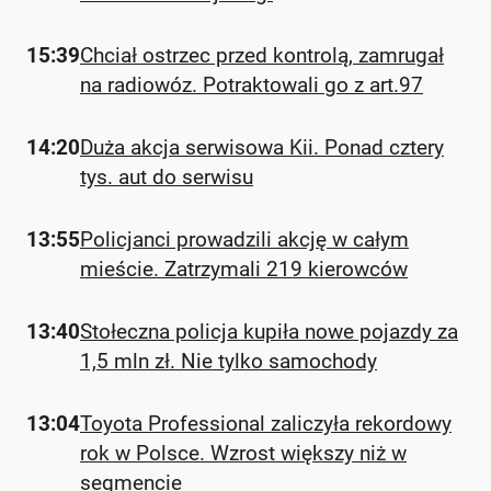
15:39
Chciał ostrzec przed kontrolą, zamrugał
na radiowóz. Potraktowali go z art.97
14:20
Duża akcja serwisowa Kii. Ponad cztery
tys. aut do serwisu
13:55
Policjanci prowadzili akcję w całym
mieście. Zatrzymali 219 kierowców
13:40
Stołeczna policja kupiła nowe pojazdy za
1,5 mln zł. Nie tylko samochody
13:04
Toyota Professional zaliczyła rekordowy
rok w Polsce. Wzrost większy niż w
segmencie