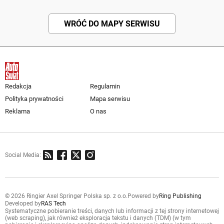
WRÓĆ DO MAPY SERWISU
Redakcja
Regulamin
Polityka prywatności
Mapa serwisu
Reklama
O nas
Social Media:
© 2026 Ringier Axel Springer Polska sp. z o.o.
Powered by
Ring Publishing
Developed by
RAS Tech
Systematyczne pobieranie treści, danych lub informacji z tej strony internetowej
(web scraping), jak również eksploracja tekstu i danych (TDM) (w tym