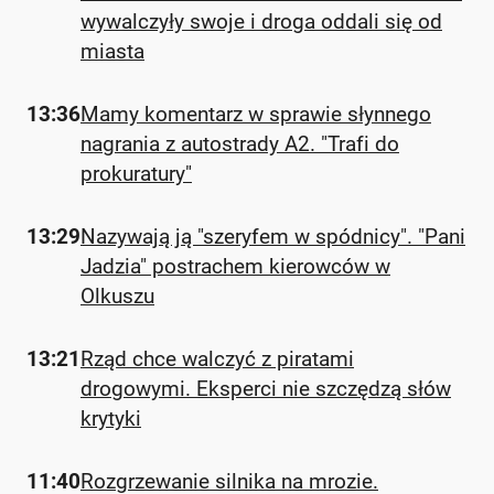
wywalczyły swoje i droga oddali się od
miasta
13:36
Mamy komentarz w sprawie słynnego
nagrania z autostrady A2. "Trafi do
prokuratury"
13:29
Nazywają ją "szeryfem w spódnicy". "Pani
Jadzia" postrachem kierowców w
Olkuszu
13:21
Rząd chce walczyć z piratami
drogowymi. Eksperci nie szczędzą słów
krytyki
11:40
Rozgrzewanie silnika na mrozie.