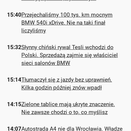
15:40
Przejechaliśmy 100 tys. km mocnym
BMW 540i xDrive. Nie na taki finał
liczyliśmy
15:32
Słynny chiński rywal Tesli wchodzi do
Polski. Sprzedażą zajmie się właściciel
sieci salonów BMW
15:14
Tłumaczył się z jazdy bez uprawnień.
Kilka godzin później znów wpadł
14:15
Zielone tablice mają ukryte znaczenie.
Nie zawsze chodzi o to, co myślisz
14:07
Autostrada A4 nie dla Wrocławia. Władze