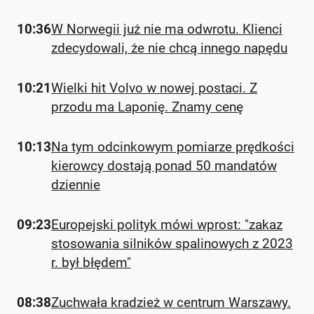
10:36
W Norwegii już nie ma odwrotu. Klienci
zdecydowali, że nie chcą innego napędu
10:21
Wielki hit Volvo w nowej postaci. Z
przodu ma Laponię. Znamy cenę
10:13
Na tym odcinkowym pomiarze prędkości
kierowcy dostają ponad 50 mandatów
dziennie
09:23
Europejski polityk mówi wprost: "zakaz
stosowania silników spalinowych z 2023
r. był błędem"
08:38
Zuchwała kradzież w centrum Warszawy.