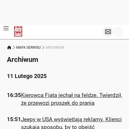
MAPA SERWISU
ARCHIWUM
Archiwum
11 Lutego 2025
16:35
Kierowca Fiata jechał na feldze. Twierdził,
że przewozi proszek do prania
15:51
Jeepy w USA wyświetlają reklamy. Klienci
szukają sposobu, by to obejść