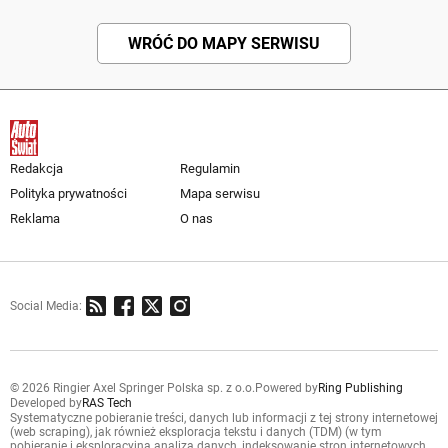
WRÓĆ DO MAPY SERWISU
Redakcja
Regulamin
Polityka prywatności
Mapa serwisu
Reklama
O nas
Social Media:
© 2026 Ringier Axel Springer Polska sp. z o.o.
Powered by
Ring Publishing
Developed by
RAS Tech
Systematyczne pobieranie treści, danych lub informacji z tej strony internetowej
(web scraping), jak również eksploracja tekstu i danych (TDM) (w tym
pobieranie i eksploracyjna analiza danych, indeksowanie stron internetowych,