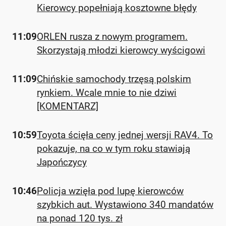
Kierowcy popełniają kosztowne błędy
11:09
ORLEN rusza z nowym programem.
Skorzystają młodzi kierowcy wyścigowi
11:09
Chińskie samochody trzęsą polskim
rynkiem. Wcale mnie to nie dziwi
[KOMENTARZ]
10:59
Toyota ścięła ceny jednej wersji RAV4. To
pokazuje, na co w tym roku stawiają
Japończycy
10:46
Policja wzięła pod lupę kierowców
szybkich aut. Wystawiono 340 mandatów
na ponad 120 tys. zł