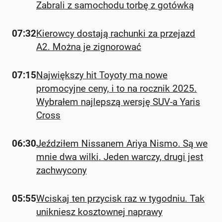
Zabrali z samochodu torbę z gotówką
07:32
Kierowcy dostają rachunki za przejazd
A2. Można je zignorować
07:15
Największy hit Toyoty ma nowe
promocyjne ceny, i to na rocznik 2025.
Wybrałem najlepszą wersję SUV-a Yaris
Cross
06:30
Jeździłem Nissanem Ariya Nismo. Są we
mnie dwa wilki. Jeden warczy, drugi jest
zachwycony
05:55
Wciskaj ten przycisk raz w tygodniu. Tak
unikniesz kosztownej naprawy