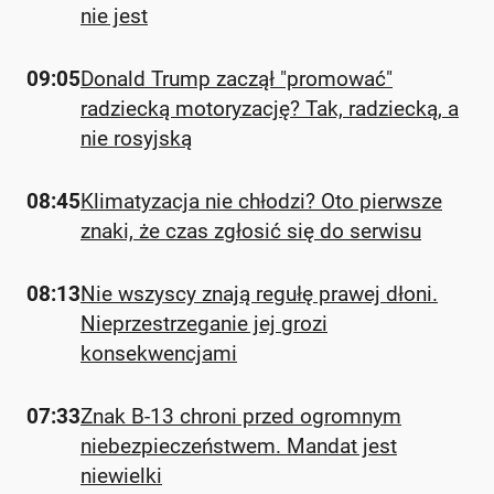
nie jest
09:05
Donald Trump zaczął "promować"
radziecką motoryzację? Tak, radziecką, a
nie rosyjską
08:45
Klimatyzacja nie chłodzi? Oto pierwsze
znaki, że czas zgłosić się do serwisu
08:13
Nie wszyscy znają regułę prawej dłoni.
Nieprzestrzeganie jej grozi
konsekwencjami
07:33
Znak B-13 chroni przed ogromnym
niebezpieczeństwem. Mandat jest
niewielki