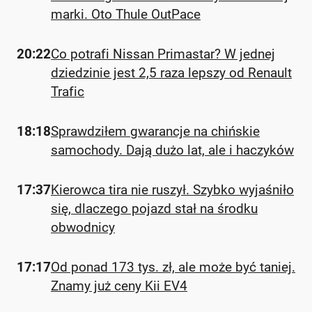
marki. Oto Thule OutPace
20:22
Co potrafi Nissan Primastar? W jednej
dziedzinie jest 2,5 raza lepszy od Renault
Trafic
18:18
Sprawdziłem gwarancje na chińskie
samochody. Dają dużo lat, ale i haczyków
17:37
Kierowca tira nie ruszył. Szybko wyjaśniło
się, dlaczego pojazd stał na środku
obwodnicy
17:17
Od ponad 173 tys. zł, ale może być taniej.
Znamy już ceny Kii EV4