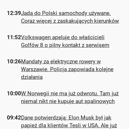
12:39
Jadą do Polski samochody używane.
Coraz więcej z zaskakujących kierunków
11:52
Volkswagen apeluje do właścicieli
Golfów 8 o pilny kontakt z serwisem
10:26
Mandaty za elektryczne rowery w
Warszawie. Policja zapowiada kolejne
działania
10:00
W Norwegii nie ma już odwrotu. Tam już
niemal nikt nie kupuje aut spalinowych
09:42
Dane potwierdzają: Elon Musk był jak
papież dla klientów Tesli w USA. Ale już