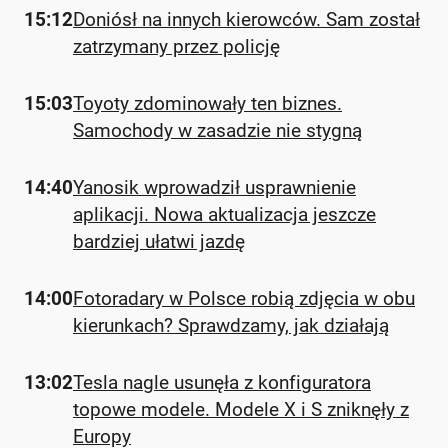
15:12
Doniósł na innych kierowców. Sam został
zatrzymany przez policję
15:03
Toyoty zdominowały ten biznes.
Samochody w zasadzie nie stygną
14:40
Yanosik wprowadził usprawnienie
aplikacji. Nowa aktualizacja jeszcze
bardziej ułatwi jazdę
14:00
Fotoradary w Polsce robią zdjęcia w obu
kierunkach? Sprawdzamy, jak działają
13:02
Tesla nagle usunęła z konfiguratora
topowe modele. Modele X i S zniknęły z
Europy