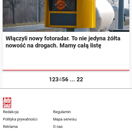
Włączyli nowy fotoradar. To nie jedyna żółta
nowość na drogach. Mamy całą listę
1
2
3
4
5
6
...
22
Redakcja
Regulamin
Polityka prywatności
Mapa serwisu
Reklama
O nas